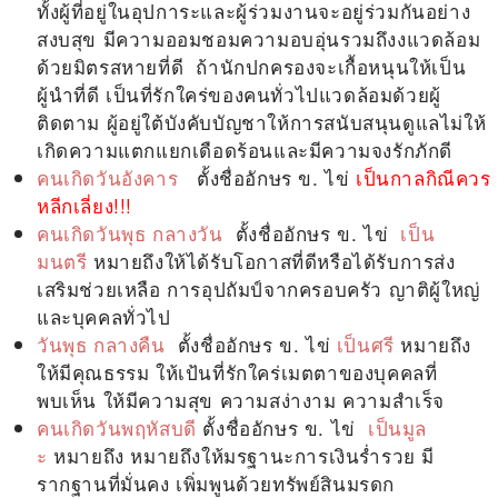
ทั้งผู้ที่อยู่ในอุปการะและผู้ร่วมงานจะอยู่ร่วมกันอย่าง
สงบสุข มีความออมชอมความอบอุ่นรวมถึงงแวดล้อม
ด้วยมิตรสหายที่ดี ถ้านักปกครองจะเกื้อหนุนให้เป็น
ผู้นำที่ดี เป็นที่รักใคร่ของคนทั่วไปแวดล้อมด้วยผู้
ติดตาม ผู้อยู่ใต้บังคับบัญชาให้การสนับสนุนดูแลไม่ให้
เกิดความแตกแยกเดือดร้อนและมีความจงรักภักดี
คนเกิดวันอังคาร
ตั้งชื่ออักษร
ข. ไข่
เป็นกาลกิณีควร
หลีกเลี่ยง!!!
คนเกิดวันพุธ กลางวัน
ตั้งชื่ออักษร
ข. ไข่
เป็น
มนตรี
หมายถึงให้ได้รับโอกาสที่ดีหรือได้รับการส่ง
เสริมช่วยเหลือ การอุปถัมป์จากครอบครัว ญาติผู้ใหญ่
และบุคคลทั่วไป
วันพุธ กลางคืน
ตั้งชื่ออักษร
ข. ไข่
เป็นศรี
หมายถึง
ให้มีคุณธรรม ให้เป้นที่รักใคร่เมตตาของบุคคลที่
พบเห็น ให้มีความสุข ความสง่างาม ความสำเร็จ
คนเกิดวันพฤหัสบดี
ตั้งชื่ออักษร
ข. ไข่
เป็นมูล
ะ
หมายถึง หมายถึงให้มรฐานะการเงินร่ำรวย มี
รากฐานที่มั่นคง เพิ่มพูนด้วยทรัพย์สินมรดก