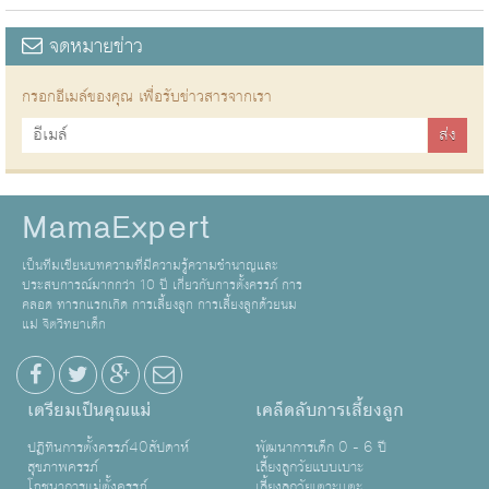
จดหมายข่าว
กรอกอีเมล์ของคุณ เพื่อรับข่าวสารจากเรา
MamaExpert
เป็นทีมเขียนบทความที่มีความรู้ความชำนาญและ
ประสบการณ์มากกว่า 10 ปี เกี่ยวกับการตั้งครรภ์ การ
คลอด ทารกแรกเกิด การเลี้ยงลูก การเลี้ยงลูกด้วยนม
แม่ จิตวิทยาเด็ก
เตรียมเป็นคุณแม่
เคล็ดลับการเลี้ยงลูก
ปฏิทินการตั้งครรภ์40สัปดาห์
พัฒนาการเด็ก 0 - 6 ปี
สุขภาพครรภ์
เลี้ยงลูกวัยแบบเบาะ
โภชนาการแม่ตั้งครรภ์
เลี้ยงลูกวัยเตาะเเตะ