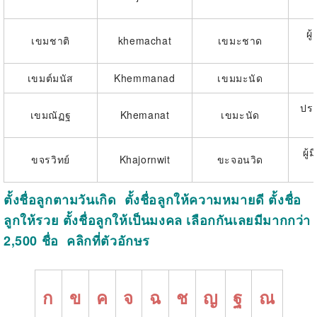
ผู
เขมชาติ
khemachat
เขมะชาด
เขมต์มนัส
Khemmanad
เขมมะนัด
ปรา
เขมณัฏฐ
Khemanat
เขมะนัด
ผู้
ขจรวิทย์
Khajornwit
ขะจอนวิด
ตั้งชื่อลูกตามวันเกิด ตั้งชื่อลูกให้ความหมายดี ตั้งชื่อ
ลูกให้รวย ตั้งชื่อลูกให้เป็นมงคล เลือกกันเลยมีมากกว่า
2,500 ชื่อ คลิกที่ตัวอักษร
ก
ข
ค
จ
ฉ
ช
ญ
ฐ
ณ