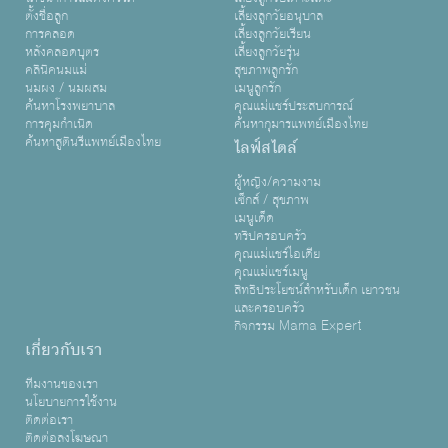
ตั้งชื่อลูก
เลี้ยงลูกวัยอนุบาล
การคลอด
เลี้ยงลูกวัยเรียน
หลังคลอดบุตร
เลี้ยงลูกวัยรุ่น
คลินิคนมแม่
สุขภาพลูกรัก
นมผง / นมผสม
เมนูลูกรัก
ค้นหาโรงพยาบาล
คุณแม่แชร์ประสบการณ์
การคุมกำเนิด
ค้นหากุมารแพทย์เมืองไทย
ค้นหาสูตินรีแพทย์เมืองไทย
ไลฟ์สไตล์
ผู้หญิง/ความงาม
เซ็กส์ / สุขภาพ
เมนูเด็ด
ทริปครอบครัว
คุณแม่แชร์ไอเดีย
คุณแม่แชร์เมนู
สิทธิประโยชน์สำหรับเด็ก เยาวชน
และครอบครัว
กิจกรรม Mama Expert
เกี่ยวกับเรา
ทีมงานของเรา
นโยบายการใช้งาน
ติดต่อเรา
ติดต่อลงโฆษณา