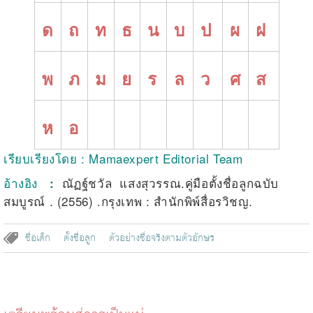
ด
ถ
ท
ธ
น
บ
ป
ผ
ฝ
พ
ภ
ม
ย
ร
ล
ว
ศ
ส
ห
อ
เรียบเรียงโดย : Mamaexpert Editorial Team
อ้างอิง
ณัฏฐ์ชวัล แสงสุวรรณ.คู่มือตั้งชื่อลูกฉบับ
:
สมบูรณ์ . (2556) .กรุงเทพ : สำนักพิพ์สื่อรวิชญ.
ชื่อเด็ก
ตั้งชื่อลูก
ตัวอย่างชื่อจริงตามตัวอักษร