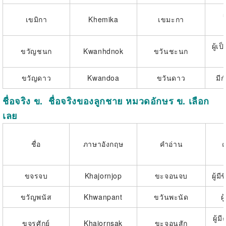
ผ
เขมิกา
Khemika
เขมะกา
ผู้เ
ขวัญชนก
Kwanhdnok
ขวันชะนก
ขวัญดาว
Kwandoa
ขวันดาว
มีก
​ชื่อจริง ข. ชื่อจริงของลูกชาย หมวดอักษร ข. เลือก
เลย
ชื่อ
ภาษาอังกฤษ
คำอ่าน
ขจรจบ
Khajornjop
ขะจอนจบ
ผู้มี
ขวัญพนัส
Khwanpant
ขวันพะนัด
ผ
ผู้
ขจรศักย์
Khajornsak
ขะจอนสัก