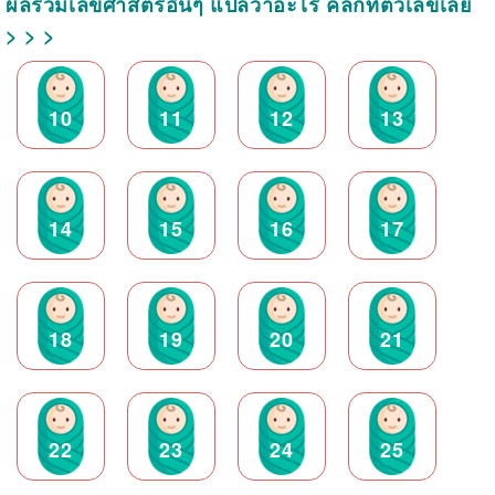
ผลรวมเลขศาสตร์อื่นๆ แปลว่าอะไร คลิกที่ตัวเลขเลย
> > >
10
11
12
13
14
15
16
17
18
19
20
21
22
23
24
25