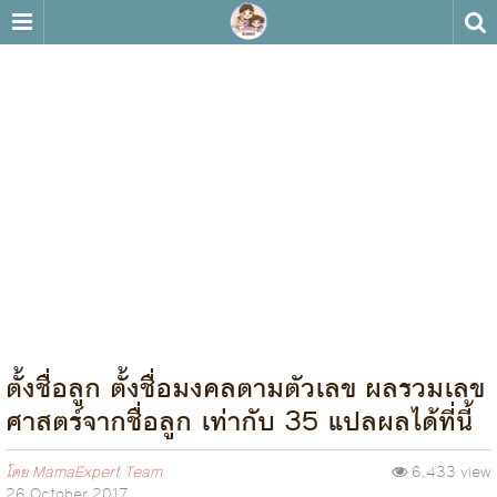
ตั้งชื่อลูก ตั้งชื่อมงคลตามตัวเลข ผลรวมเลข
ศาสตร์จากชื่อลูก เท่ากับ 35 แปลผลได้ที่นี้
โดย
MamaExpert Team
6,433 view
26 October 2017