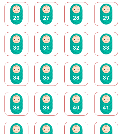
26
27
28
29
30
31
32
33
34
35
36
37
38
39
40
41