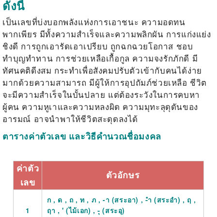
ดังนี้
เป็นเลขที่บ่งบอกพลังแห่งการเอาชนะ ความอดทน
พากเพียร มีทั้งความสำเร็จและความพลิกผัน การแก่งแย่ง
ชิงดี การถูกเอารัดเอาเปรียบ ถูกฉกฉวยโอกาส ชอบ
ทำบุญทำทาน การช่วยเหลือเกื้อกูล ความจงรักภักดี มี
ทัศนคติดีงสม กระทำเพื่อสังคมปรับตัวเข้ากับคนได้ง่าย
มากด้วยความสามารถ มีผู้ให้การอุปถัมภ์ช่วยเหลือ ชีวิต
จะมีความสำเร็จในบั้นปลาย แต่ต้องระวังในการคบหา
ผู้คน ความหูเาและความหลงผิด ความมุทะลุดุดันของ
อารมณ์ อาจนำพาให้ชีวิตสะดุดลงได้
ตารางค่าตัวเลข และวิธีคำนวณ
ชื่อมงคล
ค่าตัว
ตัวอักษร
เลข
ก , ด , ถ , ท , ภ , -า (สระอา) , -ำ (สระอำ) , ฤ ,
1
ฤา , ' (ไม้เอก) , -ุ (สระอุ)