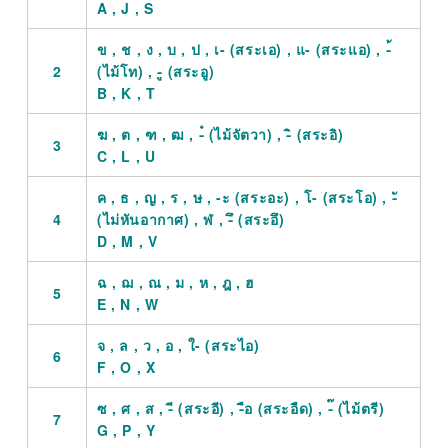
A , J , S
ข , ช , ง , บ , ป , เ- (สระเอ) , แ- (สระแอ) , -้
2
(ไม้โท) , -ู (สระอู)
B , K , T
ฆ , ต , ฑ , ฒ , -๋ (ไม้จัตวา) , -ิ (สระอิ)
3
C , L , U
ค , ธ , ญ , ร , ษ , -ะ (สระอะ) , โ- (สระโอ) , -ั
4
(ไม่หันอากาศ) , ฬ , -ึ (สระอึ)
D , M , V
ฉ , ฌ , ณ , ม , ห , ฎ , ฮ
5
E , N , W
จ , ล , ว , อ , ใ- (สระไอ)
6
F , O , X
ซ , ศ , ส , -ี (สระอี) , -ือ (สระอืด) , -๊ (ไม้ตรี)
7
G , P , Y