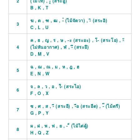
2
(ไม้โท) , -ู (สระอู)
B , K , T
ฆ , ต , ฑ , ฒ , -๋ (ไม้จัตวา) , -ิ (สระอิ)
3
C , L , U
ค , ธ , ญ , ร , ษ , -ะ (สระอะ) , โ- (สระโอ) , -ั
4
(ไม่หันอากาศ) , ฬ , -ึ (สระอึ)
D , M , V
ฉ , ฌ , ณ , ม , ห , ฎ , ฮ
5
E , N , W
จ , ล , ว , อ , ใ- (สระไอ)
6
F , O , X
ซ , ศ , ส , -ี (สระอี) , -ือ (สระอืด) , -๊ (ไม้ตรี)
7
G , P , Y
ผ , ฝ , พ , ฟ , ย , - ็ (ไม้ไต่คู้)
8
H , Q , Z