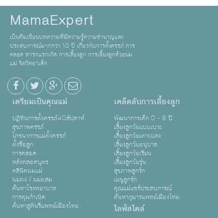
MamaExpert
เป็นทีมเขียนบทความที่มีความรู้ความชำนาญและ
ประสบการณ์มากกว่า 10 ปี เกี่ยวกับการตั้งครรภ์ การ
คลอด ทารกแรกเกิด การเลี้ยงลูก การเลี้ยงลูกด้วยนม
แม่ จิตวิทยาเด็ก
เตรียมเป็นคุณแม่
เคล็ดลับการเลี้ยงลูก
ปฏิทินการตั้งครรภ์40สัปดาห์
พัฒนาการเด็ก 0 - 6 ปี
สุขภาพครรภ์
เลี้ยงลูกวัยแบบเบาะ
โภชนาการแม่ตั้งครรภ์
เลี้ยงลูกวัยเตาะเเตะ
ตั้งชื่อลูก
เลี้ยงลูกวัยอนุบาล
การคลอด
เลี้ยงลูกวัยเรียน
หลังคลอดบุตร
เลี้ยงลูกวัยรุ่น
คลินิคนมแม่
สุขภาพลูกรัก
นมผง / นมผสม
เมนูลูกรัก
ค้นหาโรงพยาบาล
คุณแม่แชร์ประสบการณ์
การคุมกำเนิด
ค้นหากุมารแพทย์เมืองไทย
ค้นหาสูตินรีแพทย์เมืองไทย
ไลฟ์สไตล์