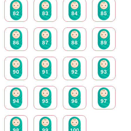
82
83
84
85
86
87
88
89
90
91
92
93
94
95
96
97
98
99
100