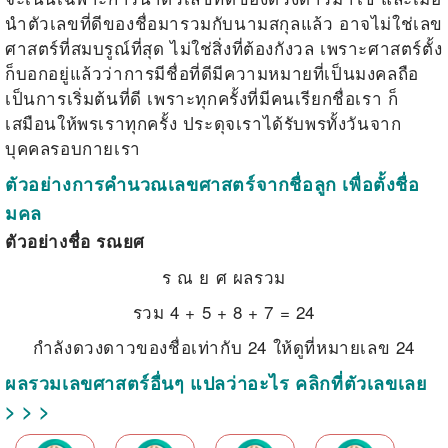
นำตัวเลขที่ดีของชื่อมารวมกับนามสกุลแล้ว อาจไม่ใช่เลข
ศาสตร์ที่สมบรูณ์ที่สุด ไม่ใช่สิ่งที่ต้องกังวล เพราะศาสตร์ตั้ง
ก็บอกอยู่แล้วว่าการมีชื่อที่ดีมีความหมายที่เป็นมงคลถือ
เป็นการเริ่มต้นที่ดี เพราะทุกครั้งที่มีคนเรียกชื่อเรา ก็
เสมือนให้พรเราทุกครั้ง ประดุจเราได้รับพรทั้งวันจาก
บุคคลรอบกายเรา
ตัวอย่างการคำนวณเลขศาสตร์จากชื่อลูก
เพื่อตั้งชื่อ
มคล
ตัวอย่างชื่อ รณยศ
ร ณ ย ศ ผลรวม
รวม 4 + 5 + 8 + 7 = 24
กำลังดวงดาวของชื่อเท่ากับ 24 ให้ดูที่หมายเลข 24
ผลรวมเลขศาสตร์อื่นๆ แปลว่าอะไร คลิกที่ตัวเลขเลย
> > >