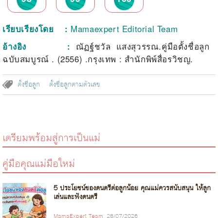
Mamaexpert Editorial Team
เรียบเรียงโดย :
ณัฏฐ์ชวัล แสงสุวรรณ.คู่มือตั้งชื่อลูก
อ้างอิง :
ฉบับสมบูรณ์ . (2556) .กรุงเทพ : สำนักพิพ์สื่อรวิชญ.
ตั้งชื่อลูก
ตั้งชื่อลูกตามตัวเลข
เตรียมพร้อมสู่การเป็นแม่
คู่มือคุณแม่มือใหม่
5 ประโยชน์ของดนตรีต่อลูกน้อย คุณแม่ควรสนับสนุน ให้ลูก
เล่นและฟังดนตรี
MamaExpert Team
28/07/2026