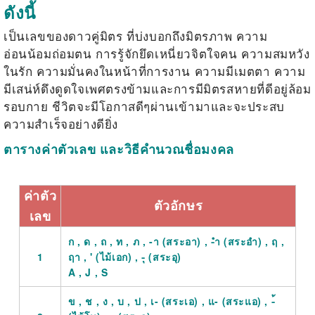
ดังนี้
เป็นเลขของดาวคู่มิตร ที่บ่งบอกถึงมิตรภาพ ความ
อ่อนน้อมถ่อมตน การรู้จักยึดเหนี่ยวจิตใจคน ความสมหวัง
ในรัก ความมั่นคงในหน้าที่การงาน ความมีเมตตา ความ
มีเสน่ห์ดึงดูดใจเพศตรงข้ามและการมีมิตรสหายที่ดีอยู่ล้อม
รอบกาย ชีวิตจะมีโอกาสดีๆผ่านเข้ามาและจะประสบ
ความสำเร็จอย่างดียิ่ง
ตารางค่าตัวเลข และวิธีคำนวณ
ชื่อมงคล
ค่าตัว
ตัวอักษร
เลข
ก , ด , ถ , ท , ภ , -า (สระอา) , -ำ (สระอำ) , ฤ ,
1
ฤา , ' (ไม้เอก) , -ุ (สระอุ)
A , J , S
ข , ช , ง , บ , ป , เ- (สระเอ) , แ- (สระแอ) , -้