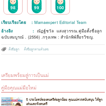
98
99
100
Mamaexpert Editorial Team
เรียบเรียงโดย :
ณัฏฐ์ชวัล แสงสุวรรณ.คู่มือตั้งชื่อลูก
อ้างอิง :
ฉบับสมบูรณ์ . (2556) .กรุงเทพ : สำนักพิพ์สื่อรวิชญ.
ตั้งชื่อลูก
ตั้งชื่อลูกตามตัวเลข
เตรียมพร้อมสู่การเป็นแม่
คู่มือคุณแม่มือใหม่
5 ประโยชน์ของดนตรีต่อลูกน้อย คุณแม่ควรสนับสนุน ให้ลูก
เล่นและฟังดนตรี