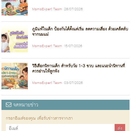
MamaExpert Team
28/07/2026
ภูมิแพ้ในเด็ก ป้องกันได้ตั้งแต่เริ่ม ลดความเสี่ยง ด้วยเคล็ดลับ
จากนมแม่
MamaExpert Team
15/07/2026
วิธีเลือกนิทานเด็ก สำหรับวัย 1-3 ขวบ และแนะนำนิทานที่
ควรอ่านให้ลูกฟัง
MamaExpert Team
03/07/2026
จดหมายข่าว
กรอกอีเมล์ของคุณ เพื่อรับข่าวสารจากเรา