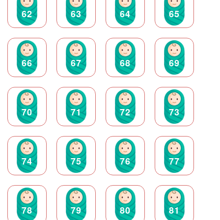
62
63
64
65
66
67
68
69
70
71
72
73
74
75
76
77
78
79
80
81