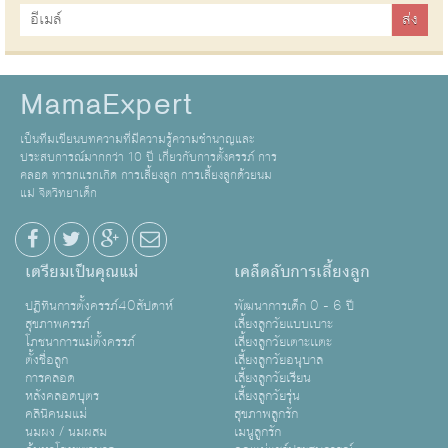
MamaExpert
เป็นทีมเขียนบทความที่มีความรู้ความชำนาญและ
ประสบการณ์มากกว่า 10 ปี เกี่ยวกับการตั้งครรภ์ การ
คลอด ทารกแรกเกิด การเลี้ยงลูก การเลี้ยงลูกด้วยนม
แม่ จิตวิทยาเด็ก
เตรียมเป็นคุณแม่
เคล็ดลับการเลี้ยงลูก
ปฏิทินการตั้งครรภ์40สัปดาห์
พัฒนาการเด็ก 0 - 6 ปี
สุขภาพครรภ์
เลี้ยงลูกวัยแบบเบาะ
โภชนาการแม่ตั้งครรภ์
เลี้ยงลูกวัยเตาะเเตะ
ตั้งชื่อลูก
เลี้ยงลูกวัยอนุบาล
การคลอด
เลี้ยงลูกวัยเรียน
หลังคลอดบุตร
เลี้ยงลูกวัยรุ่น
คลินิคนมแม่
สุขภาพลูกรัก
นมผง / นมผสม
เมนูลูกรัก