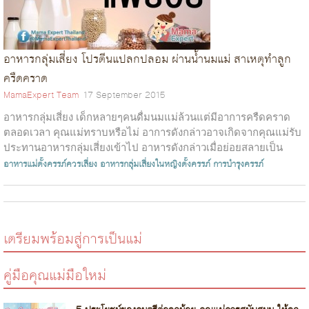
อาหารกลุ่มเสี่ยง โปรตีนแปลกปลอม ผ่านน้ำนมแม่ สาเหตุทำลูก
ครืดคราด
MamaExpert Team
17 September 2015
อาหารกลุ่มเสี่ยง เด็กหลายๆคนดื่มนมแม่ล้วนแต่มีอาการครืดคราด
ตลอดเวลา คุณแม่ทราบหรือไม่ อาการดังกล่าวอาจเกิดจากคุณแม่รับ
ประทานอาหารกลุ่มเสี่ยงเข้าไป อาหารดังกล่าวเมื่อย่อยสลายเป็น
ระดับโมเลกุลแล้วสามา...
อาหารแม่ตั้งครรภ์ควรเลี่ยง
อาหารกลุ่มเสี่ยงในหญิงตั้งครรภ์
การบำรุงครรภ์
เตรียมพร้อมสู่การเป็นแม่
คู่มือคุณแม่มือใหม่