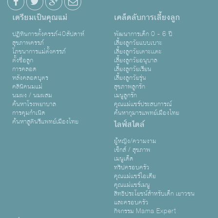
เตรียมเป็นคุณแม่
เคล็ดลับการเลี้ยงลูก
ปฏิทินการตั้งครรภ์40สัปดาห์
พัฒนาการเด็ก 0 - 6 ปี
สุขภาพครรภ์
เลี้ยงลูกวัยแบบเบาะ
โภชนาการแม่ตั้งครรภ์
เลี้ยงลูกวัยเตาะเเตะ
ตั้งชื่อลูก
เลี้ยงลูกวัยอนุบาล
การคลอด
เลี้ยงลูกวัยเรียน
หลังคลอดบุตร
เลี้ยงลูกวัยรุ่น
คลินิคนมแม่
สุขภาพลูกรัก
นมผง / นมผสม
เมนูลูกรัก
ค้นหาโรงพยาบาล
คุณแม่แชร์ประสบการณ์
การคุมกำเนิด
ค้นหากุมารแพทย์เมืองไทย
ค้นหาสูตินรีแพทย์เมืองไทย
ไลฟ์สไตล์
ผู้หญิง/ความงาม
เซ็กส์ / สุขภาพ
เมนูเด็ด
ทริปครอบครัว
คุณแม่แชร์ไอเดีย
คุณแม่แชร์เมนู
สิทธิประโยชน์สำหรับเด็ก เยาวชน
และครอบครัว
กิจกรรม Mama Expert