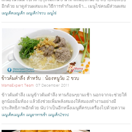
อีกด้วย มาดูส่วนผสมและวิธีการทำกันเลยจ้า... เมนูไข่คนมีส่วนผสม
อะไรบ้า...
เมนูเด็ดเมนูเด็ก
เมนูเด็ก1ขวบ
เมนูไข่
ข้าวต้มตำลึง สำหรับ : น้องหนูวัย 2 ขวบ
MamaExpert Team
07 December 2011
ข้าวต้มตำลึง เมนูข้าวต้มตำลึง ทานร้อนๆยามเช้า นอกจากจะช่วยให้
ลูกน้อยอิ่มท้อง แล้วยังช่วยเพิ่มพลังสมองให้สมองทำงานอย่างมี
ประสิทธิภาพอีกด้วย นับว่าเป็นอีกหนึ่งเมนูที่ครบเครื่องไปด้วยความ
อร่อยและคุณปร...
เมนูเด็ดเมนูเด็ก
เมนูอาหารเช้า
เมนูเด็ก2ขวป