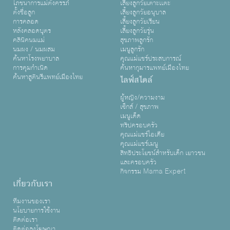
โภชนาการแม่ตั้งครรภ์
เลี้ยงลูกวัยเตาะเเตะ
ตั้งชื่อลูก
เลี้ยงลูกวัยอนุบาล
การคลอด
เลี้ยงลูกวัยเรียน
หลังคลอดบุตร
เลี้ยงลูกวัยรุ่น
คลินิคนมแม่
สุขภาพลูกรัก
นมผง / นมผสม
เมนูลูกรัก
ค้นหาโรงพยาบาล
คุณแม่แชร์ประสบการณ์
การคุมกำเนิด
ค้นหากุมารแพทย์เมืองไทย
ค้นหาสูตินรีแพทย์เมืองไทย
ไลฟ์สไตล์
ผู้หญิง/ความงาม
เซ็กส์ / สุขภาพ
เมนูเด็ด
ทริปครอบครัว
คุณแม่แชร์ไอเดีย
คุณแม่แชร์เมนู
สิทธิประโยชน์สำหรับเด็ก เยาวชน
และครอบครัว
กิจกรรม Mama Expert
เกี่ยวกับเรา
ทีมงานของเรา
นโยบายการใช้งาน
ติดต่อเรา
ติดต่อลงโฆษณา