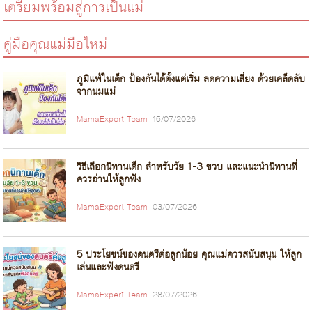
เตรียมพร้อมสู่การเป็นแม่
คู่มือคุณแม่มือใหม่
ภูมิแพ้ในเด็ก ป้องกันได้ตั้งแต่เริ่ม ลดความเสี่ยง ด้วยเคล็ดลับ
จากนมแม่
MamaExpert Team
15/07/2026
วิธีเลือกนิทานเด็ก สำหรับวัย 1-3 ขวบ และแนะนำนิทานที่
ควรอ่านให้ลูกฟัง
MamaExpert Team
03/07/2026
5 ประโยชน์ของดนตรีต่อลูกน้อย คุณแม่ควรสนับสนุน ให้ลูก
เล่นและฟังดนตรี
MamaExpert Team
28/07/2026