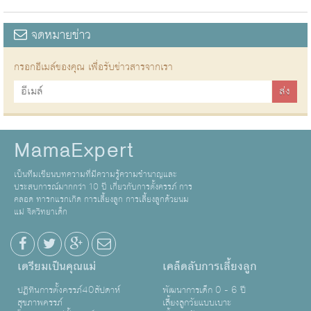
จดหมายข่าว
กรอกอีเมล์ของคุณ เพื่อรับข่าวสารจากเรา
MamaExpert
เป็นทีมเขียนบทความที่มีความรู้ความชำนาญและ
ประสบการณ์มากกว่า 10 ปี เกี่ยวกับการตั้งครรภ์ การ
คลอด ทารกแรกเกิด การเลี้ยงลูก การเลี้ยงลูกด้วยนม
แม่ จิตวิทยาเด็ก
เตรียมเป็นคุณแม่
เคล็ดลับการเลี้ยงลูก
ปฏิทินการตั้งครรภ์40สัปดาห์
พัฒนาการเด็ก 0 - 6 ปี
สุขภาพครรภ์
เลี้ยงลูกวัยแบบเบาะ