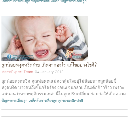
เคล็ดลับการเลี้ยงลูก
พฤติกรรมลบในเด็ก
ปัญหาการเลี้ยงลูก
ลูกน้อยหงุดหงิดง่าย เกิดจากอะไร แก้ไขอย่างไรดี?
MamaExpert Team
04 January 2012
ลูกน้อยหงุดหงิด คุณพ่อคุณแม่คงกลุ้มใจอยู่ไม่น้อยหากลูกน้อยขี้
หงุดหงิด บางคนถึงขั้นกรีดร้อง งอแง จนกลายเป็นเด็กก้าวร้าว เพราะ
แน่นอนว่าหากพฤติกรรมเหล่านี้ไม่ถูกปรับเปลี่ยน ย่อมก่อให้เกิดความ
เคยชินและ...
ปัญหาการเลี้ยงลูก
เคล็ดลับการเลี้ยงลูก
ลูกงองแงผิดปกติ