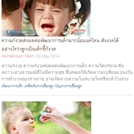
ความกังวลส่งผลต่อพัฒนาการเด็กมากน้อยแค่ไหน สังเกตได้
อย่างไรว่าลูกเป็นเด็กขี้กังวล
MamaExpert Team
02 May 2014
ความกังวล ความกังวลส่งผลต่อพัฒนาการเด็ก ความวิตกกังวล คือ
สภาวะทางอารมณ์ที่ไม่มีความสุข ซึ่งส่งผลให้เกิดความเปลี่ยนแปลงใน
การทำงานของร่างกาย อาจเกิดจากความไม่สบายใจหรือกลัวไปล่วง
หน้าว่าจะต้องเผชิญกับ...
พัฒนาการเด็ก
เคล็ดลับการเลี้ยงลูก
ปัญหาการเลี้ยงลูก