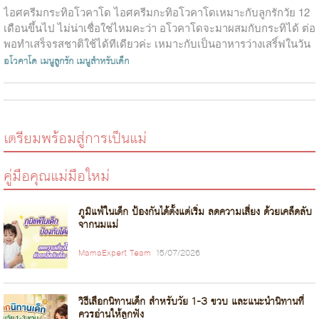
ไอศครีมกระทิอโวคาโด ไอศครีมกะทิอโวคาโดเหมาะกับลูกรักวัย 12
เดือนขึ้นไป ไม่น่าเชื่อใช่ไหมคะว่า อโวคาโดจะมาผสมกับกระทิได้ ต่อ
พอทำเสร็จรสชาติใช้ได้ทีเดียวค่ะ เหมาะกับเป็นอาหารว่างเสริ์ฟในวัน
ที่อาก...
อโวคาโด
เมนูลูกรัก
เมนูสำหรับเด็ก
เตรียมพร้อมสู่การเป็นแม่
คู่มือคุณแม่มือใหม่
ภูมิแพ้ในเด็ก ป้องกันได้ตั้งแต่เริ่ม ลดความเสี่ยง ด้วยเคล็ดลับ
จากนมแม่
MamaExpert Team
15/07/2026
วิธีเลือกนิทานเด็ก สำหรับวัย 1-3 ขวบ และแนะนำนิทานที่
ควรอ่านให้ลูกฟัง