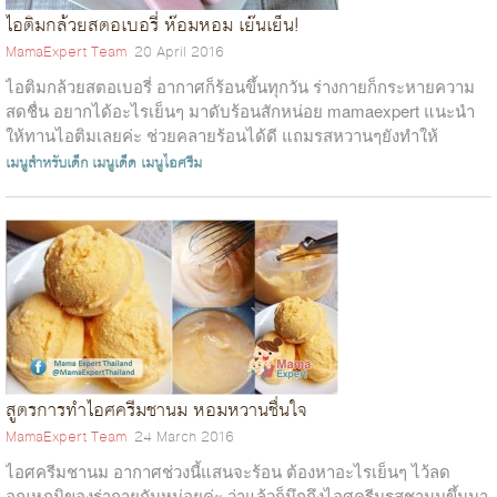
ไอติมกล้วยสตอเบอรี่ ห๊อมหอม เย๊นเย็น!
MamaExpert Team
20 April 2016
ไอติมกล้วยสตอเบอรี่ อากาศก็ร้อนขึ้นทุกวัน ร่างกายก็กระหายความ
สดชื่น อยากได้อะไรเย็นๆ มาดับร้อนสักหน่อย mamaexpert แนะนำ
ให้ทานไอติมเลยค่ะ ช่วยคลายร้อนได้ดี แถมรสหวานๆยังทำให้
ร่างกายสดชื่นขึ้นด้วย วั...
เมนูสำหรับเด็ก
เมนูเด็ด
เมนูไอศรีม
สูตรการทำไอศครีมชานม หอมหวานชื่นใจ
MamaExpert Team
24 March 2016
ไอศครีมชานม อากาศช่วงนี้แสนจะร้อน ต้องหาอะไรเย็นๆ ไว้ลด
อุณหภูมิของร่ากายกันหน่อยค่ะ ว่าแล้วก็นึกถึงไอศครีมรสชานมขึ้นมา