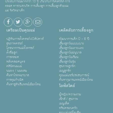
ประสบการณ์มากกว่า 10 ปี เกี่ยวกับการตั้งครรภ์ การ
คลอด ทารกแรกเกิด การเลี้ยงลูก การเลี้ยงลูกด้วยนม
แม่ จิตวิทยาเด็ก
เตรียมเป็นคุณแม่
เคล็ดลับการเลี้ยงลูก
ปฏิทินการตั้งครรภ์40สัปดาห์
พัฒนาการเด็ก 0 - 6 ปี
สุขภาพครรภ์
เลี้ยงลูกวัยแบบเบาะ
โภชนาการแม่ตั้งครรภ์
เลี้ยงลูกวัยเตาะเเตะ
ตั้งชื่อลูก
เลี้ยงลูกวัยอนุบาล
การคลอด
เลี้ยงลูกวัยเรียน
หลังคลอดบุตร
เลี้ยงลูกวัยรุ่น
คลินิคนมแม่
สุขภาพลูกรัก
นมผง / นมผสม
เมนูลูกรัก
ค้นหาโรงพยาบาล
คุณแม่แชร์ประสบการณ์
การคุมกำเนิด
ค้นหากุมารแพทย์เมืองไทย
ค้นหาสูตินรีแพทย์เมืองไทย
ไลฟ์สไตล์
ผู้หญิง/ความงาม
เซ็กส์ / สุขภาพ
เมนูเด็ด
ทริปครอบครัว
คุณแม่แชร์ไอเดีย