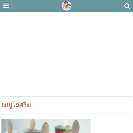
เมนูไอศรีม