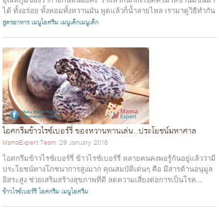
ได้ ทั้งอร่อย ทั้งหอมทั้งหวานมัน พูดแล้วก็น้ำลายไหล เรามาดูวิธีทำกัน
เลยค่ะ วัต...
สูตรอาหาร
เมนูไอศรีม
เมนูเด็กเมนูเด็ก
ไอศกรีมข้าวไรซ์เบอร์รี่ ของหวานทานเล่น…ประโยชน์มหาศาล
MamaExpert Team
29 January 2016
ไอศกรีมข้าวไรซ์เบอร์รี่ ข้าวไรซ์เบอร์รี่ หลายคนคงพอรู้กันอยู่แล้วว่ามี
ประโยชน์ทางโภชนาการสูงมาก คุณสมบัติเด่นๆ คือ มีสารต้านอนุมูล
อิสระสูง ช่วยเสริมสร้างสุขภาพที่ดี ลดความเสี่ยงต่อการเป็นโรค...
ข้าวไรซ์เบอร์รี
ไอศกรีม
เมนูไอศรีม