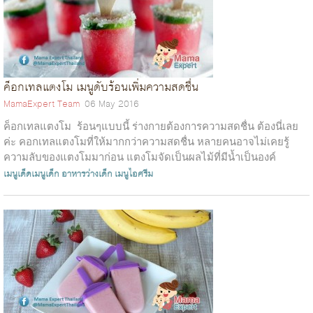
ค็อกเทลแตงโม เมนูดับร้อนเพิ่มความสดชื่น
MamaExpert Team
06 May 2016
ค็อกเทลแตงโม ร้อนๆแบบนี้ ร่างกายต้องการความสดชื่น ต้องนี่เลย
ค่ะ คอกเทลแตงโมที่ให้มากกว่าความสดชื่น หลายคนอาจไม่เคยรู้
ความลับของแตงโมมาก่อน แตงโมจัดเป็นผลไม้ที่มีน้ำเป็นองค์
ประกอบสูงสุดและ...
เมนูเด็ดเมนูเด็ก
อาหารว่างเด็ก
เมนูไอศรีม