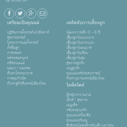
แม่ จิตวิทยาเด็ก
เตรียมเป็นคุณแม่
เคล็ดลับการเลี้ยงลูก
ปฏิทินการตั้งครรภ์40สัปดาห์
พัฒนาการเด็ก 0 - 6 ปี
สุขภาพครรภ์
เลี้ยงลูกวัยแบบเบาะ
โภชนาการแม่ตั้งครรภ์
เลี้ยงลูกวัยเตาะเเตะ
ตั้งชื่อลูก
เลี้ยงลูกวัยอนุบาล
การคลอด
เลี้ยงลูกวัยเรียน
หลังคลอดบุตร
เลี้ยงลูกวัยรุ่น
คลินิคนมแม่
สุขภาพลูกรัก
นมผง / นมผสม
เมนูลูกรัก
ค้นหาโรงพยาบาล
คุณแม่แชร์ประสบการณ์
การคุมกำเนิด
ค้นหากุมารแพทย์เมืองไทย
ค้นหาสูตินรีแพทย์เมืองไทย
ไลฟ์สไตล์
ผู้หญิง/ความงาม
เซ็กส์ / สุขภาพ
เมนูเด็ด
ทริปครอบครัว
คุณแม่แชร์ไอเดีย
คุณแม่แชร์เมนู
สิทธิประโยชน์สำหรับเด็ก เยาวชน