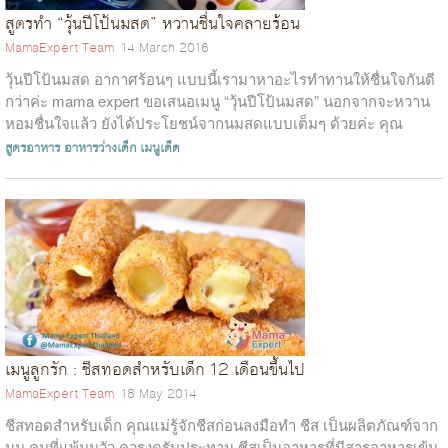
สูตรทำ “วุ้นปีโป้นมสด” หวานชื่นใจคลายร้อน
MamaExpert Team
14 March 2016
วุ้นปีโป้นมสด อากาศร้อนๆ แบบนี้เรามาหาอะไรทำทานให้ชื่นใจกันดี
กว่าค่ะ mama expert ขอเสนอเมนู “วุ้นปีโป้นมสด” นอกจากจะหวาน
หอมชื่นใจแล้ว ยังได้ประโยชน์จากนมสดแบบเต็มๆ ด้วยค่ะ คุณ
Kookai Ut...
สูตรอาหาร
อาหารว่างเด็ก
เมนูเด็ด
เมนูลูกรัก : ชีสทอดสำหรับเด็ก 12 เดือนขึ้นไป
MamaExpert Team
18 May 2014
ชีสทอดสำหรับเด็ก คุณแม่รู้จักชีสก่อนลงมือทำ ชีส เป็นผลิตภัณฑ์จาก
นม คนที่แพ้นมวัว ควรงดรับประทาน ชีสเป็นอาหารที่มีสารอาหารเข้ม