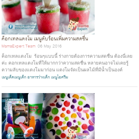
ค็อกเทลแตงโม เมนูดับร้อนเพิ่มความสดชื่น
MamaExpert Team
06 May 2016
ค็อกเทลแตงโม ร้อนๆแบบนี้ ร่างกายต้องการความสดชื่น ต้องนี่เลย
ค่ะ คอกเทลแตงโมที่ให้มากกว่าความสดชื่น หลายคนอาจไม่เคยรู้
ความลับของแตงโมมาก่อน แตงโมจัดเป็นผลไม้ที่มีน้ำเป็นองค์
ประกอบสูงสุดและ...
เมนูเด็ดเมนูเด็ก
อาหารว่างเด็ก
เมนูไอศรีม