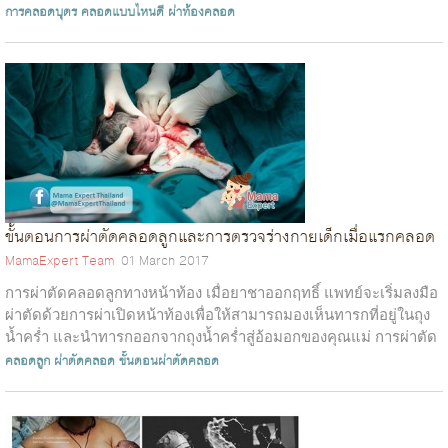
บ่งชี้ว่าต้องผ่าตัด คุณทร...
การคลอดบุตร
คลอดแบบไหนดี
ผ่าท้องคลอด
ขั้นตอนการผ่าตัดคลอดลูกและการตรวจร่างกายเด็กเมื่อแรกคลอด
MamaExpert Team
01 March 2017
การผ่าตัดคลอดลูกทางหน้าท้อง เมื่อยาชาออกฤทธิ์ แพทย์จะเริ่มลงมือ
ผ่าตัดด้วยการผ่าเปิดหน้าท้องเพื่อให้สามารถมองเห็นทารกที่อยู่ในถุง
น้ำคร่ำ และนำทารกออกจากถุงน้ำคร่ำสู่อ้อมอกของคุณแม่ การผ่าตัด
จะเสร็จส...
คลอดลูก
ผ่าตัดคลอด
ขั้นตอนผ่าตัดคลอด