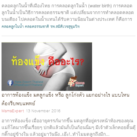
คลอดลูกในน้ำที่เมืองไทย การคลอดลูกในน้ำ (water birth) การคลอด
ลูกในน้ำเป็นวิธีการคลอดธรรมชาติ แต่เปลี่ยนจากการทำคลอดคลอด
บนเตียง ไปคลอดในน้ำแทนได้รับความนิยมในต่างประเทศ ก็คือการ
คลอดในน้ำ เพราะช่วยลดคว...
คลอดลูกในน้ำ
คลอดธรรมชาติ
รพ.สมิติเวชสุขุมวิท
อาการท้องแข็ง มดลูกแข็ง หรือ ลูกโก่งตัว แยกอย่างไร แบบไหน
ต้องรีบพบแพทย์
MamaExpert
13 November 2016
อาการท้องแข็ง เมื่ออายุครรภ์มากขึ้น มดลูกที่อยู่ตรงหน้าท้องของคุณ
แม่ก็โตมากขึ้นเรื่อยๆ ปกติแล้วมันก็เป็นก้อนนิ่มๆ มีเจ้าตัวเล็กคอยดิ้นดุ๊
กดิ๊กอยู่ข้างใน แล้วอยู่มาวันนึง..เอ๊ะ!..ทำไมมดลูกถึงมีก...