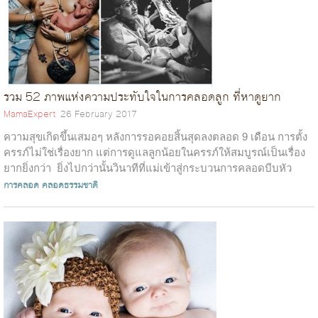
รวม 52 ภาพแห่งความประทับใจในการคลอดลูก ที่หาดูยาก
MamaExpert
26 February 2017
ความสุขเกิดขึ้นเสมอๆ หลังการรอคอยสิ้นสุดลงตลอด 9 เดือน การตั้ง
ครรภ์ไม่ใช่เรื่องยาก แต่การดูแลลูกน้อยในครรภ์ให้สมบูรณ์เป็นเรื่อง
ยากยิ่งกว่า ยิ่งไปกว่านั้นวินาทีที่แม่เข้าสู่กระบวนการคลอดบีบหัว
ใจข...
การคลอด
คลอดธรรมชาติ