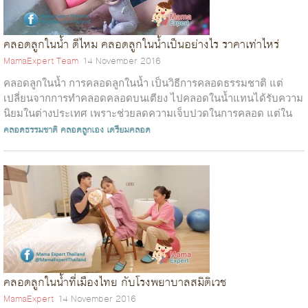
คลอดลูกในน้ำ ดีไหม คลอดลูกในน้ำเป็นอย่างไร ราคาเท่าไหร่
MamaExpert Team
14 November 2016
คลอดลูกในน้ำ การคลอดลูกในน้ำ เป็นวิธีการคลอดธรรมชาติ แต่
เปลี่ยนจากการทำคลอดคลอดบนเตียง ไปคลอดในน้ำแทนได้รับความ
นิยมในต่างประเทศ เพราะช่วยลดความเจ็บปวดในการคลอด แต่ใน
ประเทศไทยยังไม่แพร่หลายมากนัก เ...
คลอดธรรมชาติ
คลอดลูกเอง
เตรียมคลอด
คลอดลูกในน้ำที่เมืองไทย กับโรงพยาบาลสมิติเวช
MamaExpert
14 November 2016