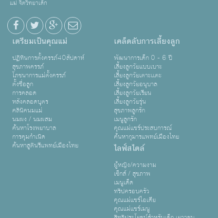
แม่ จิตวิทยาเด็ก
เตรียมเป็นคุณแม่
เคล็ดลับการเลี้ยงลูก
ปฏิทินการตั้งครรภ์40สัปดาห์
พัฒนาการเด็ก 0 - 6 ปี
สุขภาพครรภ์
เลี้ยงลูกวัยแบบเบาะ
โภชนาการแม่ตั้งครรภ์
เลี้ยงลูกวัยเตาะเเตะ
ตั้งชื่อลูก
เลี้ยงลูกวัยอนุบาล
การคลอด
เลี้ยงลูกวัยเรียน
หลังคลอดบุตร
เลี้ยงลูกวัยรุ่น
คลินิคนมแม่
สุขภาพลูกรัก
นมผง / นมผสม
เมนูลูกรัก
ค้นหาโรงพยาบาล
คุณแม่แชร์ประสบการณ์
การคุมกำเนิด
ค้นหากุมารแพทย์เมืองไทย
ค้นหาสูตินรีแพทย์เมืองไทย
ไลฟ์สไตล์
ผู้หญิง/ความงาม
เซ็กส์ / สุขภาพ
เมนูเด็ด
ทริปครอบครัว
คุณแม่แชร์ไอเดีย
คุณแม่แชร์เมนู
สิทธิประโยชน์สำหรับเด็ก เยาวชน