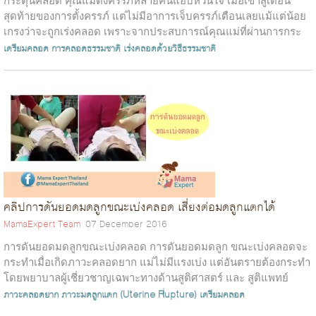
สุดท้ายของการตั้งครรภ์ แต่ไม่มีอาการเจ็บครรภ์เตือนเลยแม้แต่น้อย
เกรงว่าจะถูกเร่งคลอด เพราะจากประสบการณ์คุณแม่ที่ผ่านการกระ
ตุ้นให้เจ็บครร...
เตรียมคลอด
การคลอดธรรมชาติ
เร่งคลอดด้วยวิธีธรรมชาติ
คลิปการดันยอดมดลูกขณะเบ่งคลอด เสี่ยงต่อมดลูกแตกได้
MamaExpert Team
07 December 2016
การดันยอดมดลูกขณะเบ่งคลอด การดันยอดมดลูก ขณะเบ่งคลอดจะ
กระทำเมื่อเกิดภาวะคลอดยาก แม่ไม่มีเเรงเบ่ง แต่อันตรายต้องกระทำ
โดยพยาบาลผู้เชี่ยวชาญเฉพาะทางด้านสูติศาสตร์ และ สูติแพทย์
เท่านั้น เพราะอันตรายจา...
ภาวะคลอดยาก
ภาวะมดลูกแตก (Uterine Rupture)
เตรียมคลอด