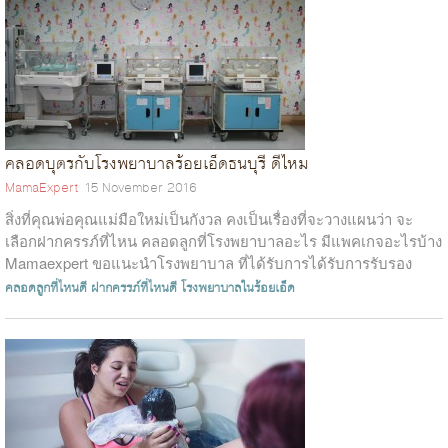
คลอดบุตรกับโรงพยาบาลร้อยเอ็ดธนบุรี ดีไหม
MamaExpert
15 November 2016
สิ่งที่คุณพ่อคุณแม่มือใหม่เป็นกังวล คงเป็นเรื่องที่จะวางแผนว่า จะ
เลือกฝากครรภ์ที่ไหน คลอดลูกที่โรงพยาบาลอะไร มีแพคเกจอะไรบ้าง
Mamaexpert ขอแนะนำโรงพยาบาล ที่ได้รับการได้รับการรับรอง
ระบบคุณภาพตามมาตรฐา...
คลอดลูกที่ไหนดี
ฝากครรภ์ที่ไหนดี
โรงพยาบาลในร้อยเอ็ด