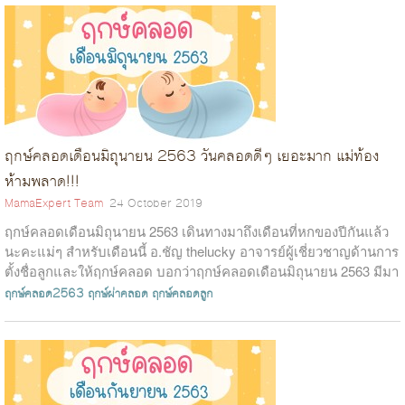
ฤกษ์คลอดเดือนมิถุนายน 2563 วันคลอดดีๆ เยอะมาก แม่ท้อง
ห้ามพลาด!!!
MamaExpert Team
24 October 2019
ฤกษ์คลอดเดือนมิถุนายน 2563 เดินทางมาถึงเดือนที่หกของปีกันแล้ว
นะคะแม่ๆ สำหรับเดือนนี้ อ.ชัญ thelucky อาจารย์ผู้เชี่ยวชาญด้านการ
ตั้งชื่อลูกและให้ฤกษ์คลอด บอกว่าฤกษ์คลอดเดือนมิถุนายน 2563 มีมา
ฝากหลากห...
ฤกษ์คลอด2563
ฤกษ์ผ่าคลอด
ฤกษ์คลอดลูก