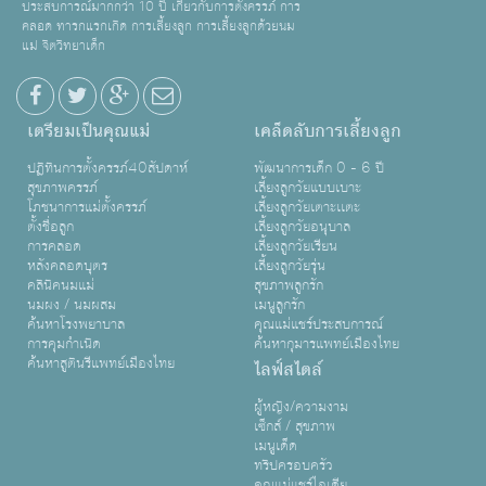
ประสบการณ์มากกว่า 10 ปี เกี่ยวกับการตั้งครรภ์ การ
คลอด ทารกแรกเกิด การเลี้ยงลูก การเลี้ยงลูกด้วยนม
แม่ จิตวิทยาเด็ก
เตรียมเป็นคุณแม่
เคล็ดลับการเลี้ยงลูก
ปฏิทินการตั้งครรภ์40สัปดาห์
พัฒนาการเด็ก 0 - 6 ปี
สุขภาพครรภ์
เลี้ยงลูกวัยแบบเบาะ
โภชนาการแม่ตั้งครรภ์
เลี้ยงลูกวัยเตาะเเตะ
ตั้งชื่อลูก
เลี้ยงลูกวัยอนุบาล
การคลอด
เลี้ยงลูกวัยเรียน
หลังคลอดบุตร
เลี้ยงลูกวัยรุ่น
คลินิคนมแม่
สุขภาพลูกรัก
นมผง / นมผสม
เมนูลูกรัก
ค้นหาโรงพยาบาล
คุณแม่แชร์ประสบการณ์
การคุมกำเนิด
ค้นหากุมารแพทย์เมืองไทย
ค้นหาสูตินรีแพทย์เมืองไทย
ไลฟ์สไตล์
ผู้หญิง/ความงาม
เซ็กส์ / สุขภาพ
เมนูเด็ด
ทริปครอบครัว
คุณแม่แชร์ไอเดีย