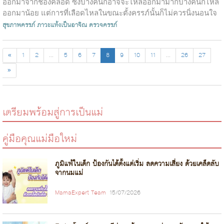
ออกมาจากช่องคลอด ซึ่งบางคนก็อาจจะไหลออกมามากบางคนก็ไหล
ออกมาน้อย แต่การที่เลือดไหลในขณะตั้งครรภ์นั้นก็ไม่ควรนิ่งนอนใจ
นะคะ เพราะบางครั้งก็อาจ...
สุขภาพครรภ์
ภาวะแท้งเป็นอาจิณ
ตรวจครรภ์
«
1
2
...
5
6
7
8
9
10
11
...
26
27
»
เตรียมพร้อมสู่การเป็นแม่
คู่มือคุณแม่มือใหม่
ภูมิแพ้ในเด็ก ป้องกันได้ตั้งแต่เริ่ม ลดความเสี่ยง ด้วยเคล็ดลับ
จากนมแม่
MamaExpert Team
15/07/2026