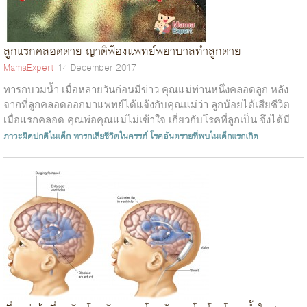
ลูกแรกคลอดตาย ญาติฟ้องแพทย์พยาบาลทำลูกตาย
MamaExpert
14 December 2017
ทารกบวมน้ำ เมื่อหลายวันก่อนมีข่าว คุณแม่ท่านหนึ่งคลอดลูก หลัง
จากที่ลูกคลอดออกมาแพทย์ได้แจ้งกับคุณแม่ว่า ลูกน้อยได้เสียชีวิต
เมื่อแรกคลอด คุณพ่อคุณแม่ไม่เข้าใจ เกี่ยวกับโรคที่ลูกเป็น จึงได้มี
การฟ้องร้อ...
ภาวะผิดปกติในเด็ก
ทารกเสียชีวิตในครรภ์
โรคอันตรายที่พบในเด็กแรกเกิด