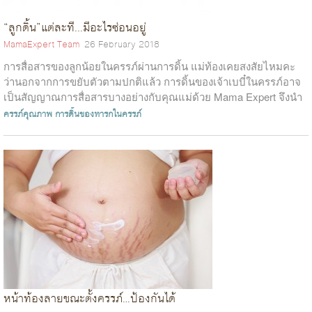
“ลูกดิ้น”แต่ละที...มีอะไรซ่อนอยู่
MamaExpert Team
26 February 2018
การสื่อสารของลูกน้อยในครรภ์ผ่านการดิ้น แม่ท้องเคยสงสัยไหมคะ
ว่านอกจากการขยับตัวตามปกติแล้ว การดิ้นของเจ้าเบบี๋ในครรภ์อาจ
เป็นสัญญาณการสื่อสารบางอย่างกับคุณแม่ด้วย Mama Expert จึงนำ
การสื่อสารของลูกน้...
ครรภ์คุณภาพ
การดิ้นของทารกในครรภ์
หน้าท้องลายขณะตั้งครรภ์…ป้องกันได้