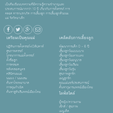
เป็นทีมเขียนบทความที่มีความรู้ความชำนาญและ
ประสบการณ์มากกว่า 10 ปี เกี่ยวกับการตั้งครรภ์ การ
คลอด ทารกแรกเกิด การเลี้ยงลูก การเลี้ยงลูกด้วยนม
แม่ จิตวิทยาเด็ก
เตรียมเป็นคุณแม่
เคล็ดลับการเลี้ยงลูก
ปฏิทินการตั้งครรภ์40สัปดาห์
พัฒนาการเด็ก 0 - 6 ปี
สุขภาพครรภ์
เลี้ยงลูกวัยแบบเบาะ
โภชนาการแม่ตั้งครรภ์
เลี้ยงลูกวัยเตาะเเตะ
ตั้งชื่อลูก
เลี้ยงลูกวัยอนุบาล
การคลอด
เลี้ยงลูกวัยเรียน
หลังคลอดบุตร
เลี้ยงลูกวัยรุ่น
คลินิคนมแม่
สุขภาพลูกรัก
นมผง / นมผสม
เมนูลูกรัก
ค้นหาโรงพยาบาล
คุณแม่แชร์ประสบการณ์
การคุมกำเนิด
ค้นหากุมารแพทย์เมืองไทย
ค้นหาสูตินรีแพทย์เมืองไทย
ไลฟ์สไตล์
ผู้หญิง/ความงาม
เซ็กส์ / สุขภาพ
เมนูเด็ด