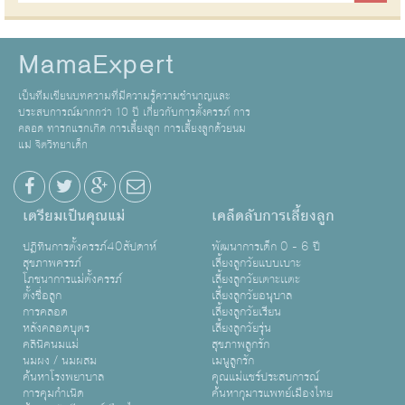
MamaExpert
เป็นทีมเขียนบทความที่มีความรู้ความชำนาญและ
ประสบการณ์มากกว่า 10 ปี เกี่ยวกับการตั้งครรภ์ การ
คลอด ทารกแรกเกิด การเลี้ยงลูก การเลี้ยงลูกด้วยนม
แม่ จิตวิทยาเด็ก
เตรียมเป็นคุณแม่
เคล็ดลับการเลี้ยงลูก
ปฏิทินการตั้งครรภ์40สัปดาห์
พัฒนาการเด็ก 0 - 6 ปี
สุขภาพครรภ์
เลี้ยงลูกวัยแบบเบาะ
โภชนาการแม่ตั้งครรภ์
เลี้ยงลูกวัยเตาะเเตะ
ตั้งชื่อลูก
เลี้ยงลูกวัยอนุบาล
การคลอด
เลี้ยงลูกวัยเรียน
หลังคลอดบุตร
เลี้ยงลูกวัยรุ่น
คลินิคนมแม่
สุขภาพลูกรัก
นมผง / นมผสม
เมนูลูกรัก
ค้นหาโรงพยาบาล
คุณแม่แชร์ประสบการณ์
การคุมกำเนิด
ค้นหากุมารแพทย์เมืองไทย