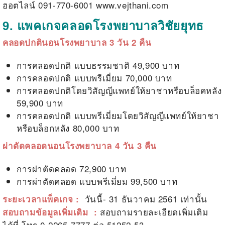
ฮอตไลน์ 091-770-6001 www.vejthani.com
9. แพคเกจคลอดโรงพยาบาลวิชัยยุทธ
คลอดปกตินอนโรงพยาบาล 3 วัน 2 คืน
การคลอดปกติ แบบธรรมชาติ 49,900 บาท
การคลอดปกติ แบบพรีเมี่ยม 70,000 บาท
การคลอดปกติโดยวิสัญญีแพทย์ให้ยาชาหรือบล็อคหลัง
59,900 บาท
การคลอดปกติ แบบพรีเมี่ยมโดยวิสัญญีแพทย์ให้ยาชา
หรือบล็อกหลัง 80,000 บาท
ผ่าตัดคลอดนอนโรงพยาบาล 4 วัน 3 คืน
การผ่าตัดคลอด 72,900 บาท
การผ่าตัดคลอด แบบพรีเมี่ยม 99,500 บาท
วันนี้- 31 ธันวาคม 2561 เท่านั้น
ระยะเวลาแพ็คเกจ :
สอบถามรายละเอียดเพิ่มเติม
สอบถามข้อมูลเพิ่มเติม :
ได้ที่ โทร.0-2265-7777 ต่อ 51252-53