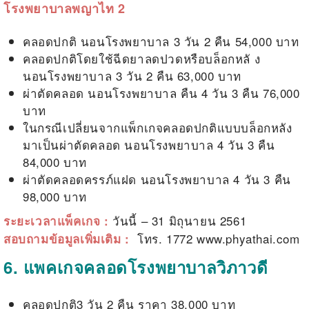
โรงพยาบาลพญาไท 2
คลอดปกติ นอนโรงพยาบาล 3 วัน 2 คืน 54,000 บาท
คลอดปกติโดยใช้ฉีดยาลดปวดหรือบล็อกหลั ง
นอนโรงพยาบาล 3 วัน 2 คืน 63,000 บาท
ผ่าตัดคลอด นอนโรงพยาบาล คืน 4 วัน 3 คืน 76,000
บาท
ในกรณีเปลี่ยนจากแพ็กเกจคลอดปกติแบบบล็อกหลัง
มาเป็นผ่าตัดคลอด นอนโรงพยาบาล 4 วัน 3 คืน
84,000 บาท
ผ่าตัดคลอดครรภ์แฝด นอนโรงพยาบาล 4 วัน 3 คืน
98,000 บาท
วันนี้ – 31 มิถุนายน 2561
ระยะเวลาแพ็คเกจ :
โทร. 1772 www.phyathai.com
สอบถามข้อมูลเพิ่มเติม :
6. แพคเกจคลอดโรงพยาบาลวิภาวดี
คลอดปกติ3 วัน 2 คืน ราคา 38,000 บาท