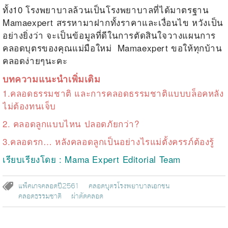
ทั้ง10 โรงพยาบาลล้วนเป็นโรงพยาบาลที่ได้มาตรฐาน
Mamaexpert สรรหามาฝากทั้งราคาและเงื่อนไข หวังเป็น
อย่างยิ่งว่า จะเป็นข้อมูลที่ดีในการตัดสินใจวางแผนการ
คลอดบุตรของคุณแม่มือใหม่ Mamaexpert ขอให้ทุกบ้าน
คลอดง่ายๆนะคะ
บทความแนะนำเพิ่มเติม
1.
คลอดธรรมชาติ และการคลอดธรรมชาติแบบบล็อคหลัง
ไม่ต้องทนเจ็บ
2. คลอดลูกแบบไหน ปลอดภัยกว่า?
3.คลอดรก… หลังคลอดลูกเป็นอย่างไรแม่ตั้งครรภ์ต้องรู้
เรียบเรียงโดย : Mama Expert Editorial Team
แพ็คเกจคลอดปี2561
คลอดบุตรโรงพยาบาลเอกชน
คลอดธรรมชาติ
ผ่าตัดคลอด