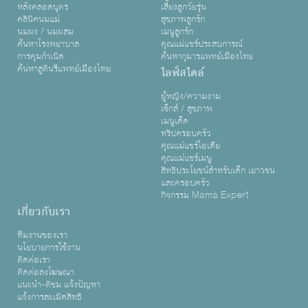
หลังคลอดบุตร
เลี้ยงลูกวัยรุ่น
คลินิคนมแม่
สุขภาพลูกรัก
นมผง / นมผสม
เมนูลูกรัก
ค้นหาโรงพยาบาล
คุณแม่แชร์ประสบการณ์
การคุมกำเนิด
ค้นหากุมารแพทย์เมืองไทย
ค้นหาสูตินรีแพทย์เมืองไทย
ไลฟ์สไตล์
ผู้หญิง/ความงาม
เซ็กส์ / สุขภาพ
เมนูเด็ด
ทริปครอบครัว
คุณแม่แชร์ไอเดีย
คุณแม่แชร์เมนู
สิทธิประโยชน์สำหรับเด็ก เยาวชน
และครอบครัว
กิจกรรม Mama Expert
เกี่ยวกับเรา
ทีมงานของเรา
นโยบายการใช้งาน
ติดต่อเรา
ติดต่อลงโฆษณา
แนะนำ-ติชม แจ้งปัญหา
แจ้งการละเมิดสิทธิ