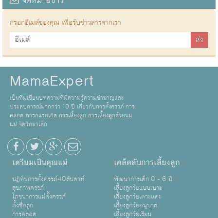
จดหมายข่าว
กรอกอีเมล์ของคุณ เพื่อรับข่าวสารจากเรา
MamaExpert
เป็นทีมเขียนบทความที่มีความรู้ความชำนาญและ
ประสบการณ์มากกว่า 10 ปี เกี่ยวกับการตั้งครรภ์ การ
คลอด ทารกแรกเกิด การเลี้ยงลูก การเลี้ยงลูกด้วยนม
แม่ จิตวิทยาเด็ก
เตรียมเป็นคุณแม่
เคล็ดลับการเลี้ยงลูก
ปฏิทินการตั้งครรภ์40สัปดาห์
พัฒนาการเด็ก 0 - 6 ปี
สุขภาพครรภ์
เลี้ยงลูกวัยแบบเบาะ
โภชนาการแม่ตั้งครรภ์
เลี้ยงลูกวัยเตาะเเตะ
ตั้งชื่อลูก
เลี้ยงลูกวัยอนุบาล
การคลอด
เลี้ยงลูกวัยเรียน