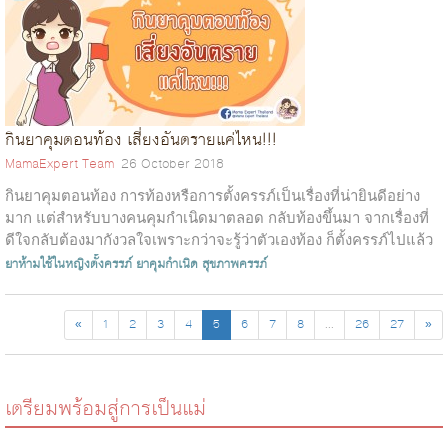
กินยาคุมตอนท้อง เสี่ยงอันตรายแค่ไหน!!!
MamaExpert Team
26 October 2018
กินยาคุมตอนท้อง การท้องหรือการตั้งครรภ์เป็นเรื่องที่น่ายินดีอย่าง
มาก แต่สำหรับบางคนคุมกำเนิดมาตลอด กลับท้องขึ้นมา จากเรื่องที่
ดีใจกลับต้องมากังวลใจเพราะกว่าจะรู้ว่าตัวเองท้อง ก็ตั้งครรภ์ไปแล้ว
หนึ่...
ยาห้ามใช้ในหญิงตั้งครรภ์
ยาคุมกำเนิด
สุขภาพครรภ์
«
1
2
3
4
5
6
7
8
...
26
27
»
เตรียมพร้อมสู่การเป็นแม่