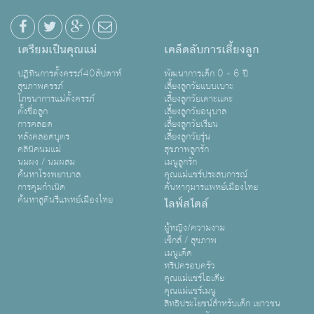
เตรียมเป็นคุณแม่
เคล็ดลับการเลี้ยงลูก
ปฏิทินการตั้งครรภ์40สัปดาห์
พัฒนาการเด็ก 0 - 6 ปี
สุขภาพครรภ์
เลี้ยงลูกวัยแบบเบาะ
โภชนาการแม่ตั้งครรภ์
เลี้ยงลูกวัยเตาะเเตะ
ตั้งชื่อลูก
เลี้ยงลูกวัยอนุบาล
การคลอด
เลี้ยงลูกวัยเรียน
หลังคลอดบุตร
เลี้ยงลูกวัยรุ่น
คลินิคนมแม่
สุขภาพลูกรัก
นมผง / นมผสม
เมนูลูกรัก
ค้นหาโรงพยาบาล
คุณแม่แชร์ประสบการณ์
การคุมกำเนิด
ค้นหากุมารแพทย์เมืองไทย
ค้นหาสูตินรีแพทย์เมืองไทย
ไลฟ์สไตล์
ผู้หญิง/ความงาม
เซ็กส์ / สุขภาพ
เมนูเด็ด
ทริปครอบครัว
คุณแม่แชร์ไอเดีย
คุณแม่แชร์เมนู
สิทธิประโยชน์สำหรับเด็ก เยาวชน