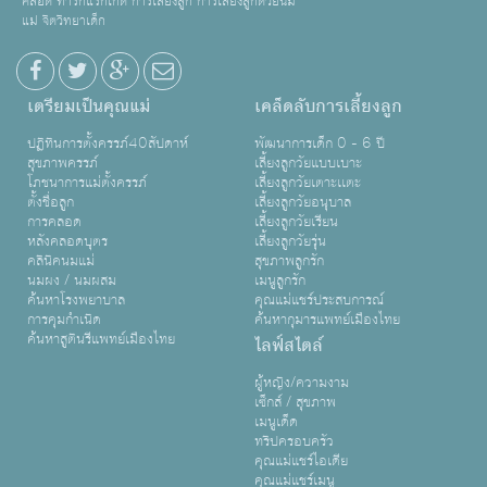
คลอด ทารกแรกเกิด การเลี้ยงลูก การเลี้ยงลูกด้วยนม
แม่ จิตวิทยาเด็ก
เตรียมเป็นคุณแม่
เคล็ดลับการเลี้ยงลูก
ปฏิทินการตั้งครรภ์40สัปดาห์
พัฒนาการเด็ก 0 - 6 ปี
สุขภาพครรภ์
เลี้ยงลูกวัยแบบเบาะ
โภชนาการแม่ตั้งครรภ์
เลี้ยงลูกวัยเตาะเเตะ
ตั้งชื่อลูก
เลี้ยงลูกวัยอนุบาล
การคลอด
เลี้ยงลูกวัยเรียน
หลังคลอดบุตร
เลี้ยงลูกวัยรุ่น
คลินิคนมแม่
สุขภาพลูกรัก
นมผง / นมผสม
เมนูลูกรัก
ค้นหาโรงพยาบาล
คุณแม่แชร์ประสบการณ์
การคุมกำเนิด
ค้นหากุมารแพทย์เมืองไทย
ค้นหาสูตินรีแพทย์เมืองไทย
ไลฟ์สไตล์
ผู้หญิง/ความงาม
เซ็กส์ / สุขภาพ
เมนูเด็ด
ทริปครอบครัว
คุณแม่แชร์ไอเดีย
คุณแม่แชร์เมนู