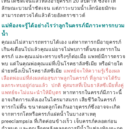
เห็นได้ชัดเจนแล้วหลังอายุครรภ์ 20 สัปดาห์ ซึ่งจะให้
ลักษณะบวมน้ำชัดเจน แต่ภาวะบวมน้ำเล็กน้อยมักจะ
สามารถตรวจได้แล้วด้วยอัลตราซาวด์
แม่ท้องจะรู้ได้อย่างไรว่าลูกในครรภ์มีภาวะ
ทารกบวม
น้ำ
คุณแม่ไม่สามารถทราบได้เอง แต่หากทารกมีอายุครรภ์
เกิน4เดือนไปแล้วคุณแม่อาจไม่พบการดิ้นของทารกใน
ครรภ์ และคุณแม่จะทราบจริงๆก็ต่อเมื่อ แพทย์มีการตรวจ
พบ แต่ในคุณพ่อคุณแม่ที่เป็นโรคธาลัสซีเมีย หรือฝ่ายใด
ฝ่ายหนึ่งเป็นโรคธาลัสซีเมีย
แพทย์จะให้ความรู้เรื่องผล
เลือดพ่อแม่ที่ส่งผลต่อสุขภาพลูกในครรภ์ ที่ลูกอาจได้รับ
ผลกระทบอยู่ก่อนแล้ว ปกติ คู่สมรสที่เป็นธาลัสซีเมียทั้งคู่
แพทย์จะไม่แนะนำให้มีบุตร
หากทารกในครรภ์มีภาวะนี้
อาจเกิดการแท้งเองในไตรมาสแรก เสียชีวิตในครรภ์
ทารกไม่ดิ้น ขนาดมดลูกโตเกินอายุครรภ์ซึ่งอาจจะเกิด
จากทารกโตหรือครรภ์แฝดน้ำในบางสาเหตุ
preeclampsia ที่เกิดค่อนข้างเร็ว เจ็บครรภ์คลอดก่อน
กำหนด และตกเลือดหลังคลอดการมีน้ำในช่องท้องจะกด