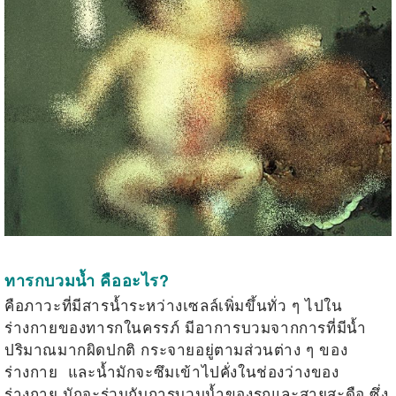
ทารกบวมน้ำ คืออะไร?
คือภาวะที่มีสารน้ำระหว่างเซลล์เพิ่มขึ้นทั่ว ๆ ไปใน
ร่างกายของทารกในครรภ์ มีอาการบวมจากการที่มีน้ำ
ปริมาณมากผิดปกติ กระจายอยู่ตามส่วนต่าง ๆ ของ
ร่างกาย และน้ำมักจะซึมเข้าไปคั่งในช่องว่างของ
ร่างกาย มักจะร่วมกับการบวมน้ำของรกและสายสะดือ ซึ่ง