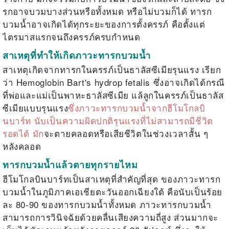
รกอาจบวมบางส่วนหรือทั้งหมด หรือไม่บวมก็ได้ ทารก
บวมน้ำอาจเกิดได้ทุกระยะของการตั้งครรภ์ คือตั้งแต่
ไตรมาสแรกจนถึงครรภ์ครบกำหนด
สาเหตุที่ทำให้เกิดภาวะ
ทารกบวมน้ำ
สาเหตุเกิดจากทารกในครรภ์เป็นธาลัสซีเมียรุนแ
รง เรียก
ว่า Hemoglobin Bart's hydrop fetalis ซึ่งอาจเกิดได้กรณี
ที่พ่อแล
ะแม่เป็นพาหะธาลัสซีเมีย แล้ลูกในครรภ์เป็
นธาลัส
ซีเมียแบบรุนแรง
ซึ่งภาวะทารกบวมน้ำจากฮีโมโกลบิ
นบาร์ท นับเป็นความผิดปกติรุนแรงที่ไม่สามารถมีชีวิต
รอดได้ มัก
จะตายคลอดหรือเสียชีวิตในช่วงเวลาสั้น ๆ
หลังคลอด
ทารกบวมน้ำแล้วตายทุกรายไหม
ฮีโมโกลบินบาร์ทเป็นสาเหตุที่สำคัญที่สุด ของภาวะทารก
บวมน้ำในภูมิภาคเอเชียตะวันออกเฉียงใต้ คือนับเป็นร้อย
ละ 80-90 ของทารกบวมน้ำทั้งหมด ภาวะทารกบวมน้ำ
สามารถการวินิจฉัยด้วยคลื่นเสียงความถี่สูง ส่วนมากจะ