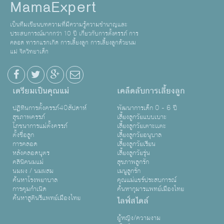
MamaExpert
เป็นทีมเขียนบทความที่มีความรู้ความชำนาญและ
ประสบการณ์มากกว่า 10 ปี เกี่ยวกับการตั้งครรภ์ การ
คลอด ทารกแรกเกิด การเลี้ยงลูก การเลี้ยงลูกด้วยนม
แม่ จิตวิทยาเด็ก
เตรียมเป็นคุณแม่
เคล็ดลับการเลี้ยงลูก
ปฏิทินการตั้งครรภ์40สัปดาห์
พัฒนาการเด็ก 0 - 6 ปี
สุขภาพครรภ์
เลี้ยงลูกวัยแบบเบาะ
โภชนาการแม่ตั้งครรภ์
เลี้ยงลูกวัยเตาะเเตะ
ตั้งชื่อลูก
เลี้ยงลูกวัยอนุบาล
การคลอด
เลี้ยงลูกวัยเรียน
หลังคลอดบุตร
เลี้ยงลูกวัยรุ่น
คลินิคนมแม่
สุขภาพลูกรัก
นมผง / นมผสม
เมนูลูกรัก
ค้นหาโรงพยาบาล
คุณแม่แชร์ประสบการณ์
การคุมกำเนิด
ค้นหากุมารแพทย์เมืองไทย
ค้นหาสูตินรีแพทย์เมืองไทย
ไลฟ์สไตล์
ผู้หญิง/ความงาม