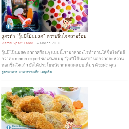
สูตรทำ “วุ้นปีโป้นมสด” หวานชื่นใจคลายร้อน
MamaExpert Team
14 March 2016
วุ้นปีโป้นมสด อากาศร้อนๆ แบบนี้เรามาหาอะไรทำทานให้ชื่นใจกันดี
กว่าค่ะ mama expert ขอเสนอเมนู “วุ้นปีโป้นมสด” นอกจากจะหวาน
หอมชื่นใจแล้ว ยังได้ประโยชน์จากนมสดแบบเต็มๆ ด้วยค่ะ คุณ
Kookai Ut...
สูตรอาหาร
อาหารว่างเด็ก
เมนูเด็ด