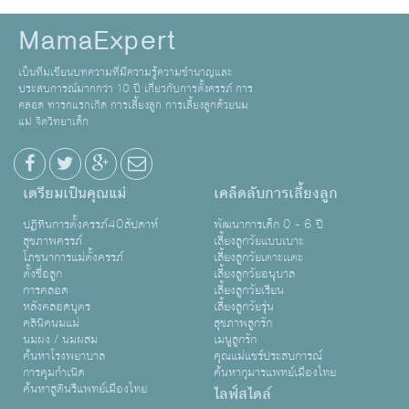
MamaExpert
เป็นทีมเขียนบทความที่มีความรู้ความชำนาญและ
ประสบการณ์มากกว่า 10 ปี เกี่ยวกับการตั้งครรภ์ การ
คลอด ทารกแรกเกิด การเลี้ยงลูก การเลี้ยงลูกด้วยนม
แม่ จิตวิทยาเด็ก
เตรียมเป็นคุณแม่
เคล็ดลับการเลี้ยงลูก
ปฏิทินการตั้งครรภ์40สัปดาห์
พัฒนาการเด็ก 0 - 6 ปี
สุขภาพครรภ์
เลี้ยงลูกวัยแบบเบาะ
โภชนาการแม่ตั้งครรภ์
เลี้ยงลูกวัยเตาะเเตะ
ตั้งชื่อลูก
เลี้ยงลูกวัยอนุบาล
การคลอด
เลี้ยงลูกวัยเรียน
หลังคลอดบุตร
เลี้ยงลูกวัยรุ่น
คลินิคนมแม่
สุขภาพลูกรัก
นมผง / นมผสม
เมนูลูกรัก
ค้นหาโรงพยาบาล
คุณแม่แชร์ประสบการณ์
การคุมกำเนิด
ค้นหากุมารแพทย์เมืองไทย
ค้นหาสูตินรีแพทย์เมืองไทย
ไลฟ์สไตล์