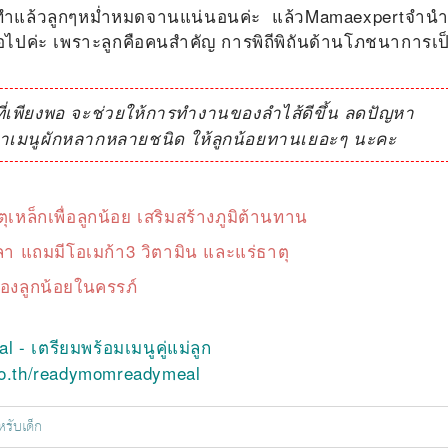
แต่ทำแล้วลูกๆหม่ำหมดจานแน่นอนค่ะ แล้วMamaexpertจำน
ไปค่ะ เพราะลูกคือคนสำคัญ การพิถีพิถันด้านโภชนาการเป
เพียงพอ จะช่วยให้การทำงานของลำไส้ดีขึ้น ลดปัญหา
ืมหาเมนูผักหลากหลายชนิด ให้ลูกน้อยทานเยอะๆ นะคะ
ุเหล็กเพื่อลูกน้อย เสริมสร้างภูมิต้านทาน
ลา แถมมีโอเมก้า3 วิตามิน และแร่ธาตุ
มองลูกน้อยในครรภ์
m
- เตรียมพร้อมเมนูคู่แม่ลูก
co.th/readymomreadymeal
หรับเด็ก