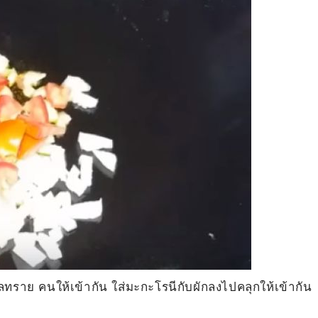
ทราย คนให้เข้ากัน ใส่มะกะโรนีกับผักลงไปคลุกให้เข้ากัน