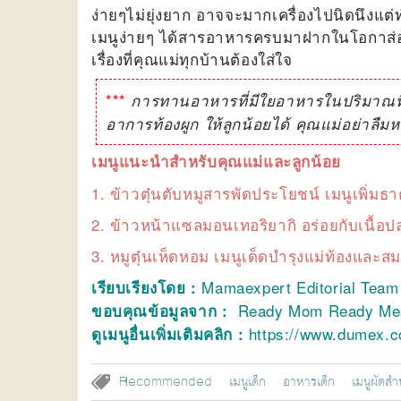
ง่ายๆไม่ยุ่งยาก อาจจะมากเครื่องไปนิดนึง
เมนูง่ายๆ ได้สารอาหารครบมาฝากในโอกาส่อ
เรื่องที่คุณแม่ทุกบ้านต้องใส่ใจ
***
การทานอาหารที่มีใยอาหารในปริมาณที่
อาการท้องผูก ให้ลูกน้อยได้ คุณแม่อย่าล
เมนูแนะนำสำหรับคุณแม่และลูกน้อย
1.
ข้าวตุ๋นตับหมูสารพัดประโยชน์ เมนูเพิ่มธาต
2.
ข้าวหน้าแซลมอนเทอริยากิ อร่อยกับเนื้อป
3.
หมูตุ๋นเห็ดหอม เมนูเด็ดบำรุงแม่ท้องและส
Mamaexpert Editorial Tea
เรียบเรียงโดย :
Ready Mom Ready Meal 
ขอบคุณข้อมูลจาก :
https://www.dumex.
ดูเมนูอื่นเพิ่มเติมคลิก :
Recommended
เมนูเด็ก
อาหารเด็ก
เมนูผัดสำ