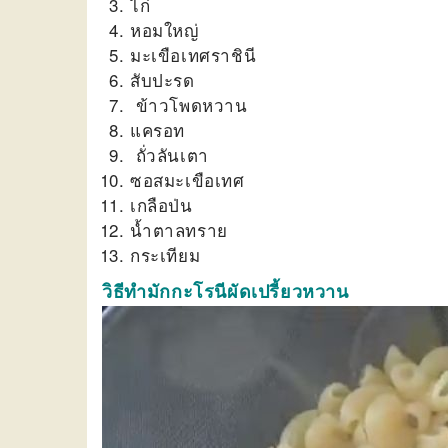
ไก่
หอมใหญ่
มะเขือเทศราชินี
สับปะรด
ข้าวโพดหวาน
แครอท
ถั่วลันเตา
ซอสมะเขือเทศ
เกลือป่น
น้ำตาลทราย
กระเทียม
วิธีทำมักกะโรนีผัดเปรี้ยวหวาน