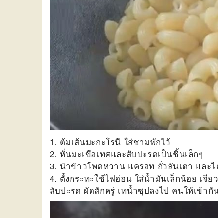
1. ต้มเส้นมะกะโรนี ใส่ชามพักไว้
2. หั่นมะเขือเทศและสับปะรดเป็นชิ้นเล็กๆ
3. นำข้าวโพดหวาน แครอท ถั่วลันเตา และไก่ลง
4. ตั้งกระทะใช้ไฟอ่อน ใส่น้ำมันเล็กน้อย 
สับปะรด ผัดสักครู่ เทน้ำซุปลงไป คนให้เข้ากั