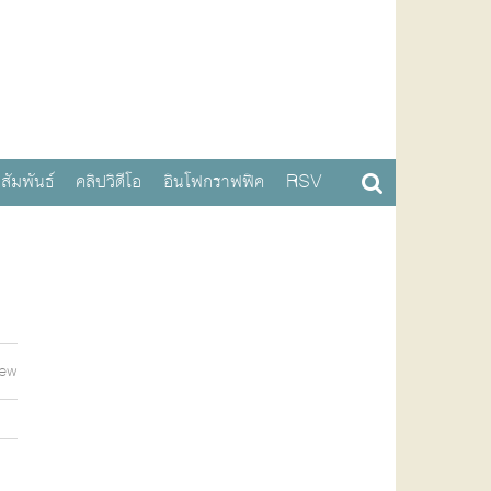
สัมพันธ์
คลิปวิดีโอ
อินโฟกราฟฟิค
RSV
iew