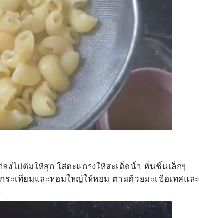
ไปต้มให้สุก ใส่ตะแกรงให้สะเด็ดน้ำ หั่นชิ้นเล็กๆ
เจียวกระเทียมและหอมใหญ่ให้หอม ตามด้วยมะเขือเทศและ
น