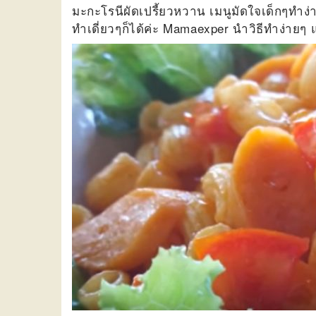
มะกะโรนีผัดเปรี้ยวหวาน เมนูมัดใจเด็กๆทำง
ทำเดี่ยวๆก็ได้ค่ะ Mamaexper นำวิธีทำง่ายๆ 