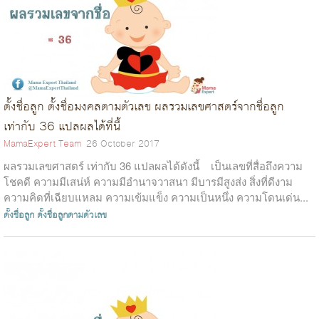
ตั้งชื่อลูก ตั้งชื่อมงคลตามตัวเลข ผลรวมเลขศาสตร์จากชื่อลูก
เท่ากับ 36 แปลผลได้ที่นี้
MamaExpert Team
26 October 2017
ผลรวมเลขศาสตร์ เท่ากับ 36 แปลผลได้ดังนี้ เป็นเลขที่สื่อถึงความ
โชคดี ความมีเสน่ห์ ความมีอำนาจวาสนา มีบารมีสูงส่ง สิ่งที่ดีงาม
ความคิดที่เฉียบแหลม ความเข้มแข็ง ความเป็นหนึ่ง ความโดนเด่น...
ตั้งชื่อลูก
ตั้งชื่อลูกตามตัวเลข