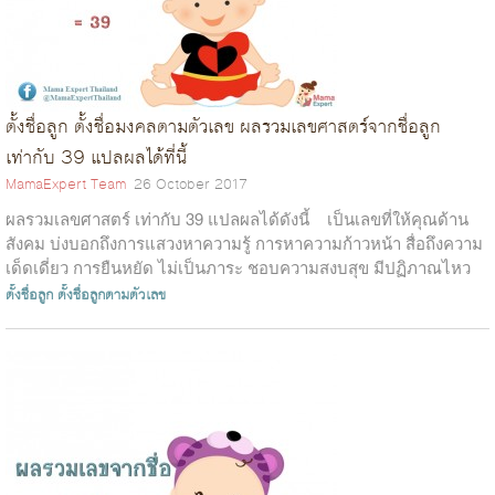
ตั้งชื่อลูก ตั้งชื่อมงคลตามตัวเลข ผลรวมเลขศาสตร์จากชื่อลูก
เท่ากับ 39 แปลผลได้ที่นี้
MamaExpert Team
26 October 2017
ผลรวมเลขศาสตร์ เท่ากับ 39 แปลผลได้ดังนี้ เป็นเลขที่ให้คุณด้าน
สังคม บ่งบอกถึงการแสวงหาความรู้ การหาความก้าวหน้า สื่อถึงความ
เด็ดเดี่ยว การยืนหยัด ไม่เป็นภาระ ชอบความสงบสุข มีปฏิภาณไหว
พริ...
ตั้งชื่อลูก
ตั้งชื่อลูกตามตัวเลข