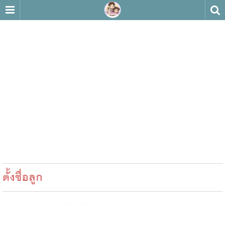
ตั้งชื่อลูก