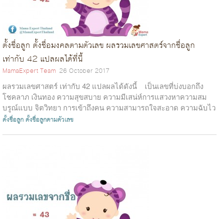
ตั้งชื่อลูก ตั้งชื่อมงคลตามตัวเลข ผลรวมเลขศาสตร์จากชื่อลูก
เท่ากับ 42 แปลผลได้ที่นี้
MamaExpert Team
26 October 2017
ผลรวมเลขศาสตร์ เท่ากับ 42 แปลผลได้ดังนี้ เป็นเลขที่บ่งบอกถึง
โชคลาภ เงินทอง ความสุขสบาย ความมีเสน่ห์การแสวงหาความสม
บรูณ์แบบ จิตวิทยา การเข้าถึงคน ความสามารถใจสะอาด ความฉับไว
ความขยัน กา...
ตั้งชื่อลูก
ตั้งชื่อลูกตามตัวเลข