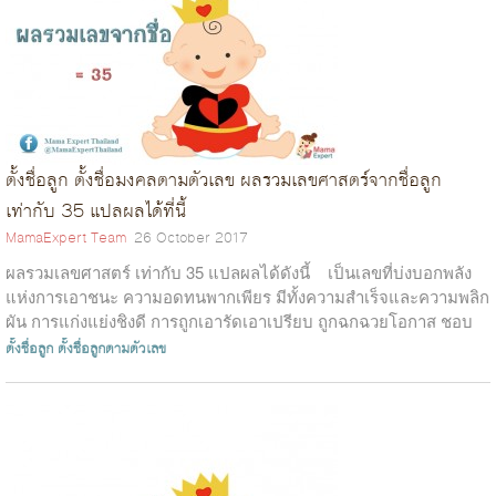
ตั้งชื่อลูก ตั้งชื่อมงคลตามตัวเลข ผลรวมเลขศาสตร์จากชื่อลูก
เท่ากับ 35 แปลผลได้ที่นี้
MamaExpert Team
26 October 2017
ผลรวมเลขศาสตร์ เท่ากับ 35 แปลผลได้ดังนี้ เป็นเลขที่บ่งบอกพลัง
แห่งการเอาชนะ ความอดทนพากเพียร มีทั้งความสำเร็จและความพลิก
ผัน การแก่งแย่งชิงดี การถูกเอารัดเอาเปรียบ ถูกฉกฉวยโอกาส ชอบ
ทำบุญ...
ตั้งชื่อลูก
ตั้งชื่อลูกตามตัวเลข