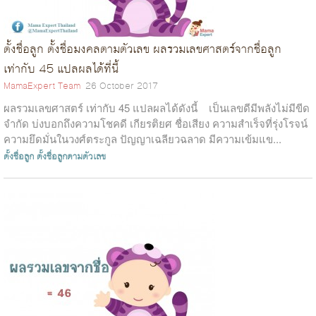
ตั้งชื่อลูก ตั้งชื่อมงคลตามตัวเลข ผลรวมเลขศาสตร์จากชื่อลูก
เท่ากับ 45 แปลผลได้ที่นี้
MamaExpert Team
26 October 2017
ผลรวมเลขศาสตร์ เท่ากับ 45 แปลผลได้ดังนี้ เป็นเลขดีมีพลังไม่มีขีด
จำกัด บ่งบอกถึงความโชคดี เกียรติยศ ชื่อเสียง ความสำเร็จที่รุ่งโรจน์
ความยึดมั่นในวงศ์ตระกูล ปัญญาเฉลียวฉลาด มีความเข้มแข...
ตั้งชื่อลูก
ตั้งชื่อลูกตามตัวเลข