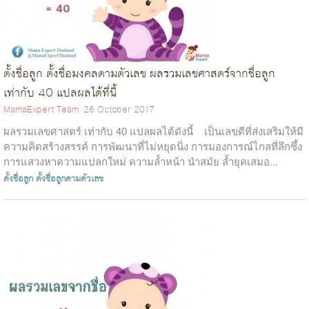
ตั้งชื่อลูก ตั้งชื่อมงคลตามตัวเลข ผลรวมเลขศาสตร์จากชื่อลูก
เท่ากับ 40 แปลผลได้ที่นี้
MamaExpert Team
26 October 2017
ผลรวมเลขศาสตร์ เท่ากับ 40 แปลผลได้ดังนี้ เป็นเลขดีที่ส่งเสริมให้มี
ความคิดสร้างสรรค์ การพัฒนาที่ไม่หยุดนิ่ง การมองการณ์ไกลที่ลึกซึ้ง
การแสวงหาความแปลกใหม่ ความล้ำหน้า นำสมัย ล้ำยุคเสมอ...
ตั้งชื่อลูก
ตั้งชื่อลูกตามตัวเลข