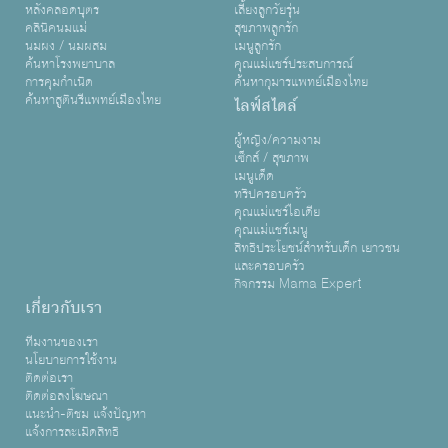
หลังคลอดบุตร
เลี้ยงลูกวัยรุ่น
คลินิคนมแม่
สุขภาพลูกรัก
นมผง / นมผสม
เมนูลูกรัก
ค้นหาโรงพยาบาล
คุณแม่แชร์ประสบการณ์
การคุมกำเนิด
ค้นหากุมารแพทย์เมืองไทย
ค้นหาสูตินรีแพทย์เมืองไทย
ไลฟ์สไตล์
ผู้หญิง/ความงาม
เซ็กส์ / สุขภาพ
เมนูเด็ด
ทริปครอบครัว
คุณแม่แชร์ไอเดีย
คุณแม่แชร์เมนู
สิทธิประโยชน์สำหรับเด็ก เยาวชน
และครอบครัว
กิจกรรม Mama Expert
เกี่ยวกับเรา
ทีมงานของเรา
นโยบายการใช้งาน
ติดต่อเรา
ติดต่อลงโฆษณา
แนะนำ-ติชม แจ้งปัญหา
แจ้งการละเมิดสิทธิ