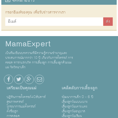
จดหมายข่าว
กรอกอีเมล์ของคุณ เพื่อรับข่าวสารจากเรา
MamaExpert
เป็นทีมเขียนบทความที่มีความรู้ความชำนาญและ
ประสบการณ์มากกว่า 10 ปี เกี่ยวกับการตั้งครรภ์ การ
คลอด ทารกแรกเกิด การเลี้ยงลูก การเลี้ยงลูกด้วยนม
แม่ จิตวิทยาเด็ก
เตรียมเป็นคุณแม่
เคล็ดลับการเลี้ยงลูก
ปฏิทินการตั้งครรภ์40สัปดาห์
พัฒนาการเด็ก 0 - 6 ปี
สุขภาพครรภ์
เลี้ยงลูกวัยแบบเบาะ
โภชนาการแม่ตั้งครรภ์
เลี้ยงลูกวัยเตาะเเตะ
ตั้งชื่อลูก
เลี้ยงลูกวัยอนุบาล
การคลอด
เลี้ยงลูกวัยเรียน