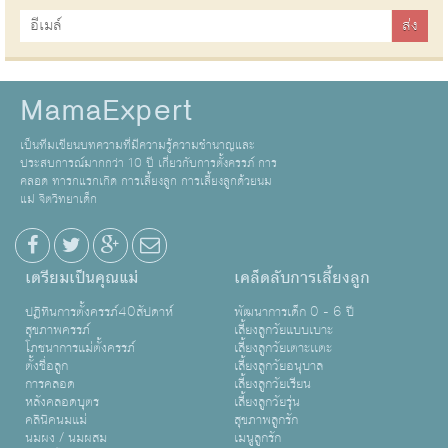
MamaExpert
เป็นทีมเขียนบทความที่มีความรู้ความชำนาญและ
ประสบการณ์มากกว่า 10 ปี เกี่ยวกับการตั้งครรภ์ การ
คลอด ทารกแรกเกิด การเลี้ยงลูก การเลี้ยงลูกด้วยนม
แม่ จิตวิทยาเด็ก
เตรียมเป็นคุณแม่
เคล็ดลับการเลี้ยงลูก
ปฏิทินการตั้งครรภ์40สัปดาห์
พัฒนาการเด็ก 0 - 6 ปี
สุขภาพครรภ์
เลี้ยงลูกวัยแบบเบาะ
โภชนาการแม่ตั้งครรภ์
เลี้ยงลูกวัยเตาะเเตะ
ตั้งชื่อลูก
เลี้ยงลูกวัยอนุบาล
การคลอด
เลี้ยงลูกวัยเรียน
หลังคลอดบุตร
เลี้ยงลูกวัยรุ่น
คลินิคนมแม่
สุขภาพลูกรัก
นมผง / นมผสม
เมนูลูกรัก