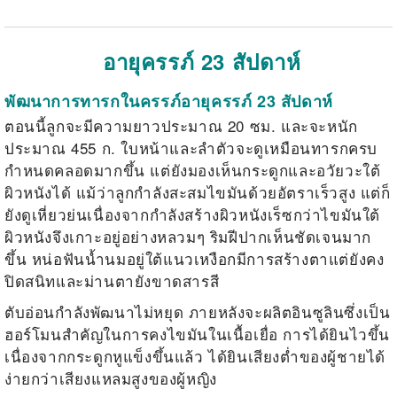
อายุครรภ์ 23 สัปดาห์
พัฒนาการทารกในครรภ์อายุครรภ์ 23 สัปดาห์
ตอนนี้ลูกจะมีความยาวประมาณ 20 ซม. และจะหนัก
ประมาณ 455 ก. ใบหน้าและลำตัวจะดูเหมือนทารกครบ
กำหนดคลอดมากขึ้น แต่ยังมองเห็นกระดูกและอวัยวะใต้
ผิวหนังได้ แม้ว่าลูกกำลังสะสมไขมันด้วยอัตราเร็วสูง แต่ก็
ยังดูเหี่ยวย่นเนื่องจากกำลังสร้างผิวหนังเร็ซกว่าไขมันใต้
ผิวหนังจึงเกาะอยู่อย่างหลวมๆ ริมฝีปากเห็นชัดเจนมาก
ขึ้น หน่อฟันน้ำนมอยู่ใต้แนวเหงือกมีการสร้างตาแต่ยังคง
ปิดสนิทและม่านตายังขาดสารสี
ตับอ่อนกำลังพัฒนาไม่หยุด ภายหลังจะผลิตอินซูลินซึ่งเป็น
ฮอร์โมนสำคัญในการคงไขมันในเนื้อเยื่อ การได้ยินไวขึ้น
เนื่องจากกระดูกหูแข็งขึ้นแล้ว ได้ยินเสียงต่ำของผู้ชายได้
ง่ายกว่าเสียงแหลมสูงของผู้หญิง