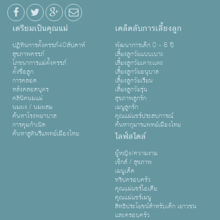
เตรียมเป็นคุณแม่
เคล็ดลับการเลี้ยงลูก
ปฏิทินการตั้งครรภ์40สัปดาห์
พัฒนาการเด็ก 0 - 6 ปี
สุขภาพครรภ์
เลี้ยงลูกวัยแบบเบาะ
โภชนาการแม่ตั้งครรภ์
เลี้ยงลูกวัยเตาะเเตะ
ตั้งชื่อลูก
เลี้ยงลูกวัยอนุบาล
การคลอด
เลี้ยงลูกวัยเรียน
หลังคลอดบุตร
เลี้ยงลูกวัยรุ่น
คลินิคนมแม่
สุขภาพลูกรัก
นมผง / นมผสม
เมนูลูกรัก
ค้นหาโรงพยาบาล
คุณแม่แชร์ประสบการณ์
การคุมกำเนิด
ค้นหากุมารแพทย์เมืองไทย
ค้นหาสูตินรีแพทย์เมืองไทย
ไลฟ์สไตล์
ผู้หญิง/ความงาม
เซ็กส์ / สุขภาพ
เมนูเด็ด
ทริปครอบครัว
คุณแม่แชร์ไอเดีย
คุณแม่แชร์เมนู
สิทธิประโยชน์สำหรับเด็ก เยาวชน
และครอบครัว