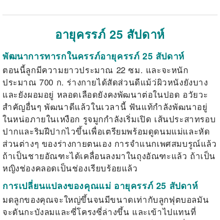
อายุครรภ์ 25 สัปดาห์
พัฒนาการทารกในครรภ์อายุครรภ์ 25 สัปดาห์
ตอนนี้ลูกมีความยาวประมาณ 22 ซม. และจะหนัก
ประมาณ 700 ก. ร่างกายได้สัดส่วนดีแม้ว่ผิวหนังยังบาง
และยังผอมอยู่ หลอดเลือดยังคงพัฒนาต่อในปอด อวัยวะ
สำคัญอื่นๆ พัฒนาดีแล้วในเวลานี้ ฟันแท้กำลังพัฒนาอยู่
ในหน่อภายในเหงือก รูจมูกกำลังเริ่มเปิด เส้นประสาทรอบ
ปากและริมฝีปากไวขึ้นเพื่อเตรียมพร้อมดูดนมแม่และหัด
ส่วนต่างๆ ของร่างกายตนเอง การจำแนกเพศสมบรูณ์แล้ว
ถ้าเป็นชายอัณฑะได้เคลื่อนลงมาในถุงอัณฑะแล้ว ถ้าเป็น
หญิงช่องคลอดเป็นช่องเรียบร้อยแล้ว
การเปลี่ยนแปลงของคุณแม่ อายุครรภ์ 25 สัปดาห์
มดลูกของคุณจะใหญ่ขึ้นจนมีขนาดเท่ากับลูกฟุตบอลมัน
จะดันกะบังลมและซี่โครงซี่ล่างขึ้น และเข้าไปแทนที่