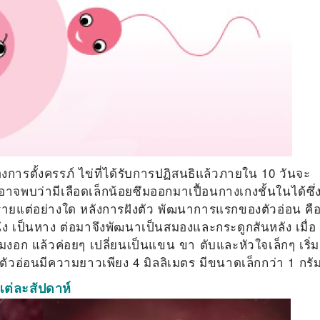
งการตั้งครรภ์
ไข่ที่ได้รับการปฏิสนธิแล้วภายใน
10
วันจะ
ม่อาจพบว่ามีเลือดเล็กน้อยซึมออกมาเปื้อนกางเกงชั้นในได้ซึ่
ตรายแต่อย่างใด
หลังการฝังตัว พัฒนาการแรกของตัวอ่อน คื
่ง เป็นหาง ต่อมาจึงพัฒนาเป็นสมองและกระดูกสันหลัง เมื่อ
ริ่มงอก แล้วค่อยๆ เปลี่ยนเป็นแขน ขา ตับและหัวใจเล็กๆ เริ่ม
ึ่งตัวอ่อนมีความยาวเพียง 4 มิลลิเมตร มีขนาดเล็กกว่า 1 กรั
ต่ละสัปดาห์