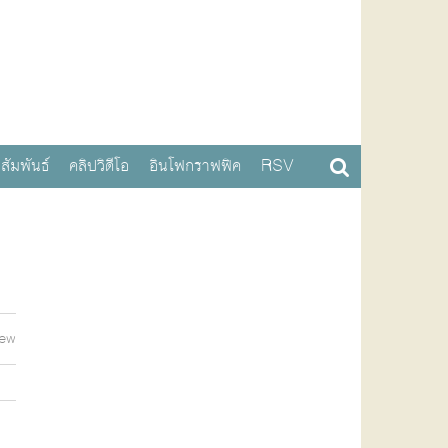
สัมพันธ์
คลิปวิดีโอ
อินโฟกราฟฟิค
RSV
iew