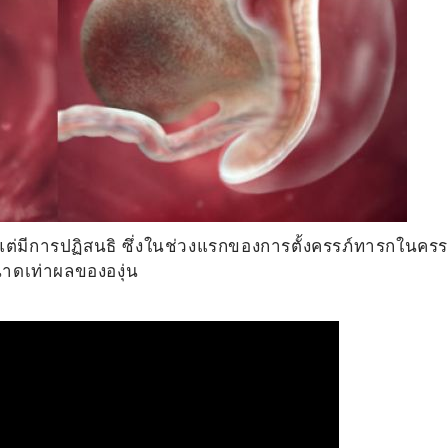
่มีการปฏิสนธิ ซึ่ง
ในช่วงแรกของการตั้งครรภ์ทารกในครร
ขนาดเท่าผลขององุ่น