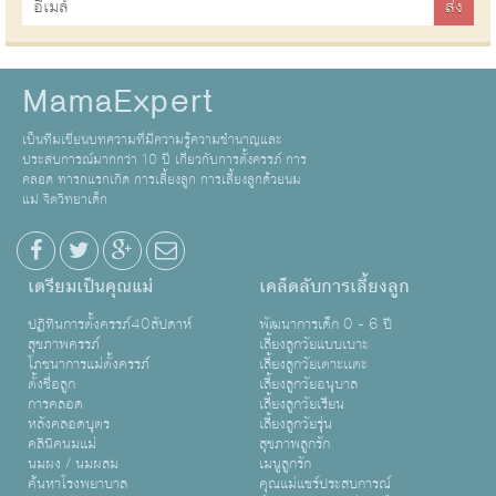
MamaExpert
เป็นทีมเขียนบทความที่มีความรู้ความชำนาญและ
ประสบการณ์มากกว่า 10 ปี เกี่ยวกับการตั้งครรภ์ การ
คลอด ทารกแรกเกิด การเลี้ยงลูก การเลี้ยงลูกด้วยนม
แม่ จิตวิทยาเด็ก
เตรียมเป็นคุณแม่
เคล็ดลับการเลี้ยงลูก
ปฏิทินการตั้งครรภ์40สัปดาห์
พัฒนาการเด็ก 0 - 6 ปี
สุขภาพครรภ์
เลี้ยงลูกวัยแบบเบาะ
โภชนาการแม่ตั้งครรภ์
เลี้ยงลูกวัยเตาะเเตะ
ตั้งชื่อลูก
เลี้ยงลูกวัยอนุบาล
การคลอด
เลี้ยงลูกวัยเรียน
หลังคลอดบุตร
เลี้ยงลูกวัยรุ่น
คลินิคนมแม่
สุขภาพลูกรัก
นมผง / นมผสม
เมนูลูกรัก
ค้นหาโรงพยาบาล
คุณแม่แชร์ประสบการณ์