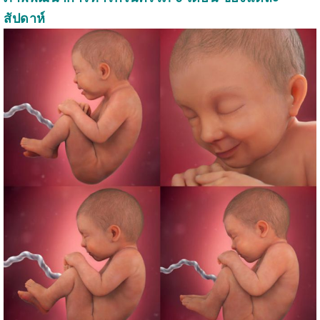
สัปดาห์