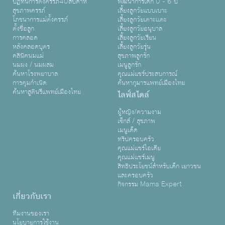
ปฏิทินการตั้งครรภ์40สัปดาห์
พัฒนาการเด็ก 0 - 6 ปี
สุขภาพครรภ์
เลี้ยงลูกวัยแบบเบาะ
โภชนาการแม่ตั้งครรภ์
เลี้ยงลูกวัยเตาะเเตะ
ตั้งชื่อลูก
เลี้ยงลูกวัยอนุบาล
การคลอด
เลี้ยงลูกวัยเรียน
หลังคลอดบุตร
เลี้ยงลูกวัยรุ่น
คลินิคนมแม่
สุขภาพลูกรัก
นมผง / นมผสม
เมนูลูกรัก
ค้นหาโรงพยาบาล
คุณแม่แชร์ประสบการณ์
การคุมกำเนิด
ค้นหากุมารแพทย์เมืองไทย
ค้นหาสูตินรีแพทย์เมืองไทย
ไลฟ์สไตล์
ผู้หญิง/ความงาม
เซ็กส์ / สุขภาพ
เมนูเด็ด
ทริปครอบครัว
คุณแม่แชร์ไอเดีย
คุณแม่แชร์เมนู
สิทธิประโยชน์สำหรับเด็ก เยาวชน
และครอบครัว
กิจกรรม Mama Expert
เกี่ยวกับเรา
ทีมงานของเรา
นโยบายการใช้งาน