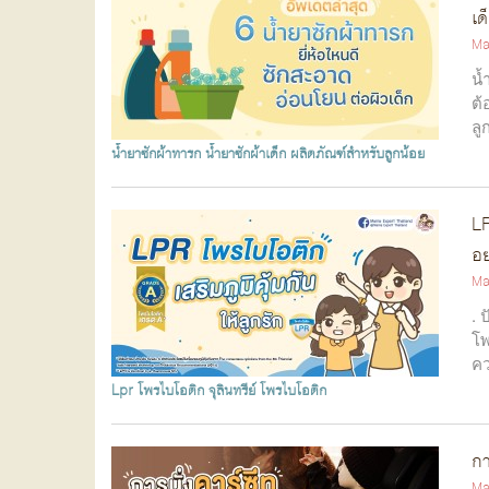
เด
Ma
น้
ต้
ลู
น้ำยาซักผ้าทารก
น้ำยาซักผ้าเด็ก
ผลิตภัณฑ์สำหรับลูกน้อย
LP
อย
Ma
. 
โพ
คว
Lpr โพรไบโอติก
จุลินทรีย์
โพรไบโอติก
กา
Ma