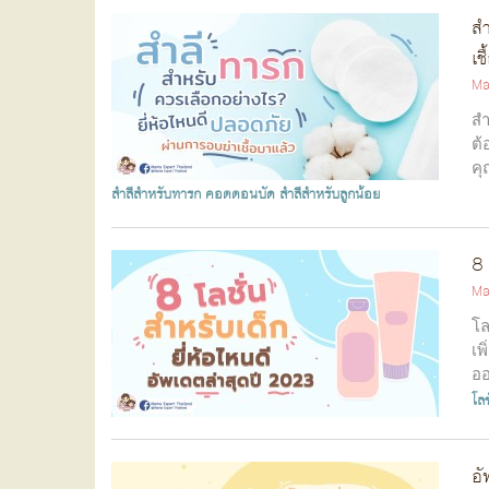
สำ
เช
Ma
สำ
ต้
คุ
สำลีสำหรับทารก
คอตตอนบัด
สำลีสำหรับลูกน้อย
8 
Ma
โล
เพ
ออ
โลช
อั