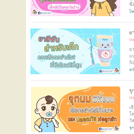
ซึ
โร
ยา
Ma
ยา
แป
ป้
ยา
จุ
Ma
เล
โด
วั
จุ