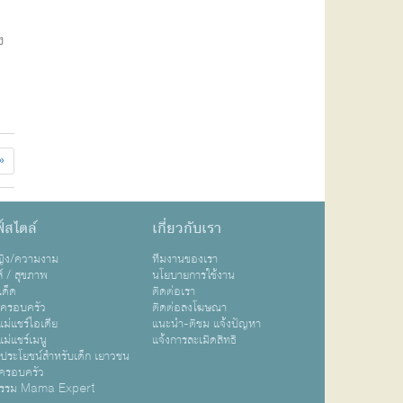
ง
»
์สไตล์
เกี่ยวกับเรา
หญิง/ความงาม
ทีมงานของเรา
ส์ / สุขภาพ
นโยบายการใช้งาน
เด็ด
ติดต่อเรา
ปครอบครัว
ติดต่อลงโฆษณา
ม่แชร์ไอเดีย
แนะนำ-ติชม แจ้งปัญหา
ม่แชร์เมนู
แจ้งการละเมิดสิทธิ
ิประโยชน์สำหรับเด็ก เยาวชน
ครอบครัว
กรรม Mama Expert