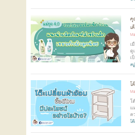
คุ
เด
Ma
เม
ดู
เป
สบู
โต
Ma
โต
แม
คว
โต๊