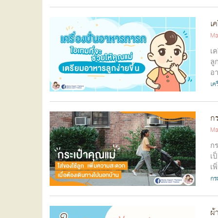
เค
Ma
เค
ลู
อา
เคร
กร
Ma
กร
เป
เพ
กระ
ผ้