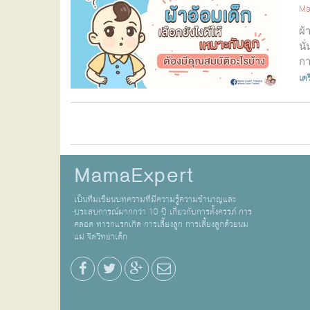
Ma
ผ้
นั
กา
เต
MamaExpert
เป็นทีมเขียนบทความที่มีความรู้ความชำนาญและ
ประสบการณ์มากกว่า 10 ปี เกี่ยวกับการตั้งครรภ์ การ
คลอด ทารกแรกเกิด การเลี้ยงลูก การเลี้ยงลูกด้วยนม
แม่ จิตวิทยาเด็ก