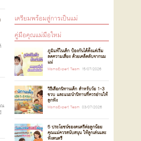
เตรียมพร้อมสู่การเป็นแม่
บ
คู่มือคุณแม่มือใหม่
์
ภูมิแพ้ในเด็ก ป้องกันได้ตั้งแต่เริ่ม
ลดความเสี่ยง ด้วยเคล็ดลับจากนม
แม่
MamaExpert Team
15/07/2026
วิธีเลือกนิทานเด็ก สำหรับวัย 1-3
ขวบ และแนะนำนิทานที่ควรอ่านให้
ลูกฟัง
คุณ
MamaExpert Team
03/07/2026
ี
5 ประโยชน์ของดนตรีต่อลูกน้อย
คุณแม่ควรสนับสนุน ให้ลูกเล่นและ
ฟังดนตรี