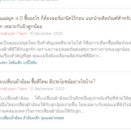
ณแม่ยุค 4.0 ซื้ออะไร ก็ต้องออร์แกนิคไว้ก่อน แนะนำผลิตภัณฑ์สำหรั
็ก เหมาะกับผิวลูกน้อย
maExpert Team
15 December 2023
ื่อเป็นคุณแม่ยุคใหม่ สิ่งสำคัญเลยที่ขาดไม่ได้ ก็คือการเลือกซื้อผลิตภัณฑ
แลผิวที่ดีให้กับลูกรัก เพราะความปลอดภัยต่อสุขภาพร่างกายของลูกน้อย
็นเรื่องสำคัญที่สุด คุณแม่จึงต้องเลือกผลิตภัณฑ์ที่มีควา...
่เหลว
โลชั่นเด็ก
เบบี้โลชั่น
๊ะเปลี่ยนผ้าอ้อม ซื้อดีไหม มีประโยชน์อย่างไรบ้าง?
maExpert Team
12 September 2023
๊ะเปลี่ยนผ้าอ้อม . . โต๊ะเปลี่ยนผ้าอ้อมเป็นอีกหนึ่งอุปกรณ์เสริมที่ช่วยให้
่มือใหม่เปลี่ยนผ้าอ้อมให้กับลูกน้อยง่ายขึ้น โดยเฉพาะกับคุณแม่ที่ยังไม่ม
ามคล่องแคล่วในการเปลี่ยนผ้าอ้อมให้กับลูก...
ะเปลี่ยนผ้าอ้อม
ผ้าอ้อมเด็ก
คุณแม่ผ่าคลอด