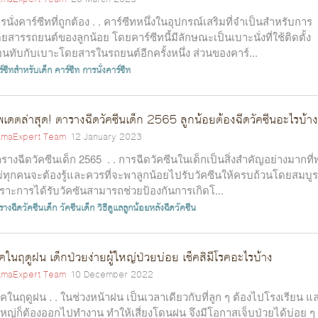
รนั่งคาร์ซีทที่ถูกต้อง . . คาร์ซีทหนึ่งในอุปกรณ์เสริมที่จำเป็นสำหรับการ
ยสารรถยนต์ของลูกน้อย โดยคาร์ซีทนี้มีลักษณะเป็นเบาะนั่งที่ใช้ติดตั้ง
อนทับกับเบาะโดยสารในรถยนต์อีกครั้งหนึ่ง ส่วนของคาร์...
์ซีทสำหรับเด็ก
คาร์ซีท
การนั่งคาร์ซีท
พเดตล่าสุด! ตารางฉีดวัคซีนเด็ก 2565 ลูกน้อยต้องฉีดวัคซีนอะไรบ้าง
maExpert Team
12 January 2023
รางฉีดวัคซีนเด็ก 2565 . . การฉีดวัคซีนในเด็กเป็นสิ่งสำคัญอย่างมากที่พ
่ทุกคนจะต้องรู้และควรที่จะพาลูกน้อยไปรับวัคซีนให้ครบถ้วนโดยสมบูร
ราะการได้รับวัคซันสามารถช่วยป้องกันการเกิดโ...
างฉีดวัคซีนเด็ก
วัคซีนเด็ก
วิธีดูแลลูกน้อยหลังฉีดวัคซีน
คในฤดูฝน เด็กป่วยง่ายผู้ใหญ่ป่วยบ่อย เช็คสิมีโรคอะไรบ้าง
maExpert Team
10 December 2022
คในฤดูฝน . . ในช่วงหน้าฝน เป็นเวลาเดียวกับที่ลูก ๆ ต้องไปโรงเรียน แ
้ใหญ่ก็ต้องออกไปทำงาน ทำให้เสี่ยงโดนฝน จึงมีโอกาสเจ็บป่วยได้บ่อย ๆ