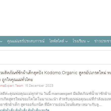
คุณแม่แชร์ประสบการณ์
ไลฟ์สไตล์
โรงเรียน
ข่าวประชา
วิวผลิตภัณฑ์ซักผ้าเด็กสุดปัง Kodomo Organic สูตรอัปเกรดใหม่ 
้ง ถูกใจคุณแม่ทั่วไทย
maExpert Team
15 December 2023
ัสดีค่ะคุณพ่อคุณแม่ทุกท่าน วันนี้ mamaexpert มีผลิตภัณฑ์น้ำยาซักผ้าเ
กเกิดสูตรใหม่ของโคโดโมมาแนะนำ สำหรับคุณพ่อคุณแม่ที่กำลังมอง
ำยาซักผ้าเด็ก สูตรออร์แกนิค ที่มีความอ่อนโยนพิเศษ เหมาะกับลู...
ยาซักผ้าเด็ก
ซักผ้าเด็ก
ซักผ้าเด็กแรกเกิด