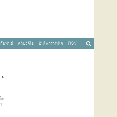
สัมพันธ์
คลิปวิดีโอ
อินโฟกราฟฟิค
RSV
หอม
ด็ก
หา