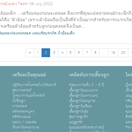
maExpert Team
06 July 2022
าอ้อมเด็ก . . เตรียมของก่อนจะคลอด สิ่งแรกที่คุณแม่หลายคนมักจะนึกถึ
่นก็คือ “ผ้าอ้อม” เพราะผ้าอ้อมถือเป็นสิ่งที่จำเป็นมากสำหรับทารกแรกเกิด
รเตรียมผ้าอ้อมสำหรับลูกก่อนคลอดจึงเป็นส...
รียมของก่อนจะคลอด
แพมเพิสแรกเกิด
ผ้าอ้อมเด็ก
«
1
2
3
4
5
6
7
8
...
19
20
เตรียมเป็นคุณแม่
เคล็ดลับการเลี้ยงลูก
ไลฟ
ปฏิทินการตั้งครรภ์40สัปดาห์
พัฒนาการเด็ก 0 - 6 ปี
ผู้
สุขภาพครรภ์
เลี้ยงลูกวัยแบบเบาะ
เซ็ก
โภชนาการแม่ตั้งครรภ์
เลี้ยงลูกวัยเตาะเเตะ
เมนู
ตั้งชื่อลูก
เลี้ยงลูกวัยอนุบาล
ทริ
การคลอด
เลี้ยงลูกวัยเรียน
คุณแ
หลังคลอดบุตร
เลี้ยงลูกวัยรุ่น
คุณแ
คลินิคนมแม่
สุขภาพลูกรัก
สิทธ
นมผง / นมผสม
เมนูลูกรัก
และ
ค้นหาโรงพยาบาล
คุณแม่แชร์ประสบการณ์
กิจ