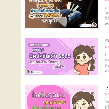
กา
โด
ซ้
คาร
อั
Ma
ตา
แม
เพ
ตาร
โร
Ma
โร
ผู