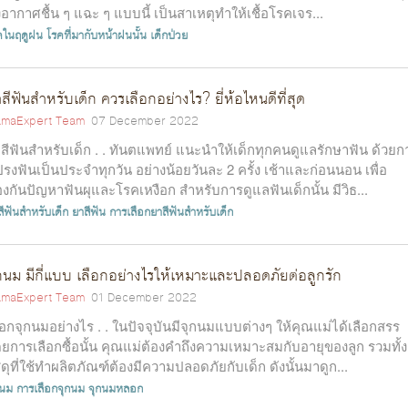
่งอากาศชื้น ๆ แฉะ ๆ แบบนี้ เป็นสาเหตุทำให้เชื้อโรคเจร...
คในฤดูฝน
โรคที่มากับหน้าฝนนั้น
เด็กป่วย
สีฟันสำหรับเด็ก ควรเลือกอย่างไร? ยี่ห้อไหนดีที่สุด
maExpert Team
07 December 2022
สีฟันสำหรับเด็ก . . ทันตแพทย์ แนะนำให้เด็กทุกคนดูแลรักษาฟัน ด้วยก
รงฟันเป็นประจำทุกวัน อย่างน้อยวันละ 2 ครั้ง เช้าและก่อนนอน เพื่อ
องกันปัญหาฟันผุและโรคเหงือก สำหรับการดูแลฟันเด็กนั้น มีวิธ...
สีฟันสำหรับเด็ก
ยาสีฟัน
การเลือกยาสีฟันสำหรับเด็ก
กนม มีกี่แบบ เลือกอย่างไรให้เหมาะและปลอดภัยต่อลูกรัก
maExpert Team
01 December 2022
ือกจุกนมอย่างไร . . ในปัจจุบันมีจุกนมแบบต่างๆ ให้คุณแม่ได้เลือกสรร
ยการเลือกซื้อนั้น คุณแม่ต้องคำถึงความเหมาะสมกับอายุของลูก รวมทั้ง
สดุที่ใช้ทำผลิตภัณฑ์ต้องมีความปลอดภัยกับเด็ก ดังนั้นมาดูก...
กนม
การเลือกจุกนม
จุกนมหลอก