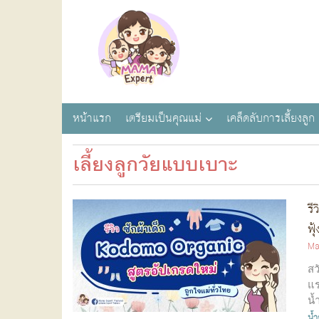
หน้าแรก
เตรียมเป็นคุณแม่
เคล็ดลับการเลี้ยงลูก
เลี้ยงลูกวัยแบบเบาะ
รี
ฟุ
Ma
สว
แร
น้
น้ำ