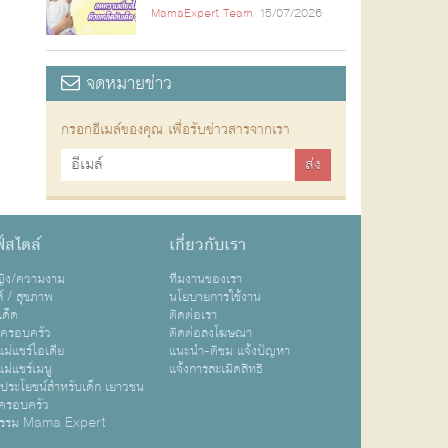
MamaExpert Team
15/07/2026
จดหมายข่าว
กรอกอีเมล์ของคุณ เพื่อรับข่าวสารจากเรา
์สไตล์
เกี่ยวกับเรา
หญิง/ความงาม
ทีมงานของเรา
ส์ / สุขภาพ
นโยบายการใช้งาน
เด็ด
ติดต่อเรา
ปครอบครัว
ติดต่อลงโฆษณา
ม่แชร์ไอเดีย
แนะนำ-ติชม แจ้งปัญหา
ม่แชร์เมนู
แจ้งการละเมิดสิทธิ
ิประโยชน์สำหรับเด็ก เยาวชน
ครอบครัว
กรรม Mama Expert