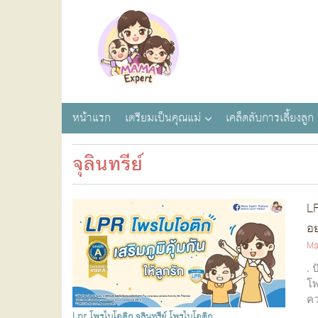
หน้าแรก
เตรียมเป็นคุณแม่
เคล็ดลับการเลี้ยงลูก
จุลินทรีย์
LP
อย
Ma
. 
โพ
คว
Lpr โพรไบโอติก
จุลินทรีย์
โพรไบโอติก