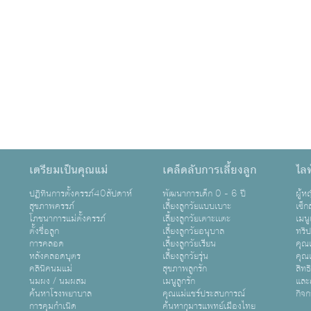
เตรียมเป็นคุณแม่
เคล็ดลับการเลี้ยงลูก
ไลฟ
ปฏิทินการตั้งครรภ์40สัปดาห์
พัฒนาการเด็ก 0 - 6 ปี
ผู้
สุขภาพครรภ์
เลี้ยงลูกวัยแบบเบาะ
เซ็ก
โภชนาการแม่ตั้งครรภ์
เลี้ยงลูกวัยเตาะเเตะ
เมนู
ตั้งชื่อลูก
เลี้ยงลูกวัยอนุบาล
ทริ
การคลอด
เลี้ยงลูกวัยเรียน
คุณแ
หลังคลอดบุตร
เลี้ยงลูกวัยรุ่น
คุณแ
คลินิคนมแม่
สุขภาพลูกรัก
สิทธ
นมผง / นมผสม
เมนูลูกรัก
และ
ค้นหาโรงพยาบาล
คุณแม่แชร์ประสบการณ์
กิจ
การคุมกำเนิด
ค้นหากุมารแพทย์เมืองไทย