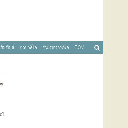
สัมพันธ์
คลิปวิดีโอ
อินโฟกราฟฟิค
RSV
โต
มมี