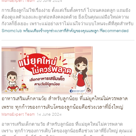
MamaExpert Team
20 June 2024
การเลี้ยงลูกไม่ใช่เรื่องง่าย ตั้งแต่เริ่มตั้งครรภ์ ไปจนคลอดลูก แถมยัง
ต้องดูแลตัวเองและลูกต่อหลังคลอดด้วย ยิ่งเป็นคุณแม่มือใหม่ความ
กังวลก็ยิ่งเยอะ เพราะแม่อย่างเราไม่แน่ใจว่าแบบไหนจะดีที่สุดสำหรับ
ลูก...
Smomclub
พร้อมเคียงข้างทุกช่วงเวลาที่สำคัญของคุณและลูก
Recommended
อาหารเสริมเด็กตามวัย สำหรับลูกน้อย ที่แม่ยุคใหม่ไม่ควรพลาด
เพราะ ทุกก้าวของการเติบโตของลูกน้อยคือช่วงเวลาที่ยิ่งใหญ่
MamaExpert Team
14 June 2024
อาหารเสริมเด็กตามวัย สำหรับลูกน้อย ที่แม่ยุคใหม่ไม่ควรพลาด
เพราะ ทุกก้าวของการเติบโตของลูกน้อยคือช่วงเวลาที่ยิ่งใหญ่ คุณแม่