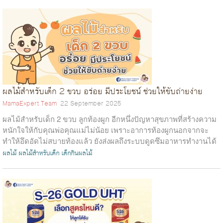
ผลไม้สำหรับเด็ก 2 ขวบ อร่อย มีประโยชน์ ช่วยให้ขับถ่ายง่าย
MamaExpert Team
22 September 2025
ผลไม้สำหรับเด็ก 2 ขวบ ลูกท้องผูก อีกหนึ่งปัญหาสุขภาพที่สร้างความ
หนักใจให้กับคุณพ่อคุณแม่ไม่น้อย เพราะอาการท้องผูกนอกจากจะ
ทำให้อึดอัดไม่สบายท้องแล้ว ยังส่งผลถึงระบบดูดซึมอาหารทำงานได้
ไม่เต็มที่ มีพิ...
ผลไม้
ผลไม้สำหรับเด็ก
เด็กกินผลไม้