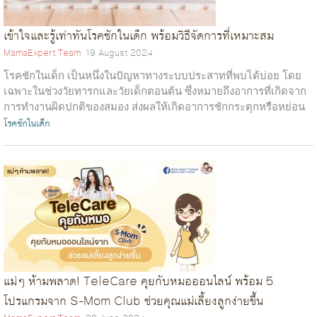
เข้าใจและรู้เท่าทันโรคชักในเด็ก พร้อมวิธีจัดการที่เหมาะสม
MamaExpert Team
19 August 2024
โรคชักในเด็ก เป็นหนึ่งในปัญหาทางระบบประสาทที่พบได้บ่อย โดย
เฉพาะในช่วงวัยทารกและวัยเด็กตอนต้น ซึ่งหมายถึงอาการที่เกิดจาก
การทำงานผิดปกติของสมอง ส่งผลให้เกิดอาการชักกระตุกหรือหย่อน
ลีบของร่างกายอย่างกะทัน...
โรคชักในเด็ก
แม่ๆ ห้ามพลาด! TeleCare คุยกับหมอออนไลน์ พร้อม 5
โปรแกรมจาก S-Mom Club ช่วยคุณแม่เลี้ยงลูกง่ายขึ้น