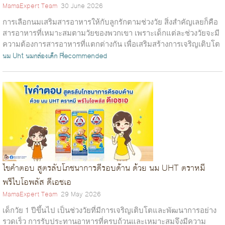
MamaExpert Team
30 June 2026
การเลือกนมเสริมสารอาหารให้กับลูกรักตามช่วงวัย สิ่งสำคัญเลยก็คือ
สารอาหารที่เหมาะสมตามวัยของพวกเขา เพราะเด็กแต่ละช่วงวัยจะมี
ความต้องการสารอาหารที่แตกต่างกัน เพื่อเสริมสร้างการเจริญเติบโต
และพัฒนาสมอง...
นม Uht
นมกล่องเด็ก
Recommended
ไขคำตอบ สูตรลับโภชนาการดีรอบด้าน ด้วย นม UHT ตราหมี
พรีไบโอพลัส ดีเอชเอ
MamaExpert Team
29 May 2026
เด็กวัย 1 ปีขึ้นไป เป็นช่วงวัยที่มีการเจริญเติบโตและพัฒนาการอย่าง
รวดเร็ว การรับประทานอาหารที่ครบถ้วนและเหมาะสมจึงมีความ