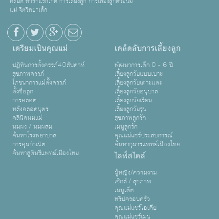
คลอด ทารกแรกเกิด การเลี้ยงลูก การเลี้ยงลูกด้วยนม
แม่ จิตวิทยาเด็ก
เตรียมเป็นคุณแม่
เคล็ดลับการเลี้ยงลูก
ปฏิทินการตั้งครรภ์40สัปดาห์
พัฒนาการเด็ก 0 - 6 ปี
สุขภาพครรภ์
เลี้ยงลูกวัยแบบเบาะ
โภชนาการแม่ตั้งครรภ์
เลี้ยงลูกวัยเตาะเเตะ
ตั้งชื่อลูก
เลี้ยงลูกวัยอนุบาล
การคลอด
เลี้ยงลูกวัยเรียน
หลังคลอดบุตร
เลี้ยงลูกวัยรุ่น
คลินิคนมแม่
สุขภาพลูกรัก
นมผง / นมผสม
เมนูลูกรัก
ค้นหาโรงพยาบาล
คุณแม่แชร์ประสบการณ์
การคุมกำเนิด
ค้นหากุมารแพทย์เมืองไทย
ค้นหาสูตินรีแพทย์เมืองไทย
ไลฟ์สไตล์
ผู้หญิง/ความงาม
เซ็กส์ / สุขภาพ
เมนูเด็ด
ทริปครอบครัว
คุณแม่แชร์ไอเดีย
คุณแม่แชร์เมนู