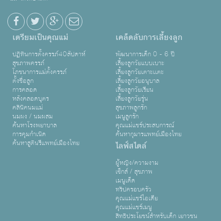
เตรียมเป็นคุณแม่
เคล็ดลับการเลี้ยงลูก
ปฏิทินการตั้งครรภ์40สัปดาห์
พัฒนาการเด็ก 0 - 6 ปี
สุขภาพครรภ์
เลี้ยงลูกวัยแบบเบาะ
โภชนาการแม่ตั้งครรภ์
เลี้ยงลูกวัยเตาะเเตะ
ตั้งชื่อลูก
เลี้ยงลูกวัยอนุบาล
การคลอด
เลี้ยงลูกวัยเรียน
หลังคลอดบุตร
เลี้ยงลูกวัยรุ่น
คลินิคนมแม่
สุขภาพลูกรัก
นมผง / นมผสม
เมนูลูกรัก
ค้นหาโรงพยาบาล
คุณแม่แชร์ประสบการณ์
การคุมกำเนิด
ค้นหากุมารแพทย์เมืองไทย
ค้นหาสูตินรีแพทย์เมืองไทย
ไลฟ์สไตล์
ผู้หญิง/ความงาม
เซ็กส์ / สุขภาพ
เมนูเด็ด
ทริปครอบครัว
คุณแม่แชร์ไอเดีย
คุณแม่แชร์เมนู
สิทธิประโยชน์สำหรับเด็ก เยาวชน