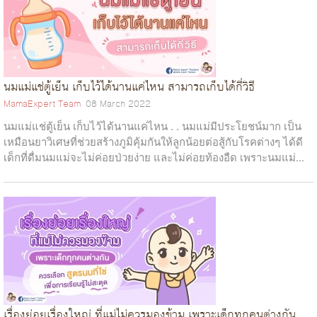
นมแม่แช่ตู้เย็น เก็บไว้ได้นานแค่ไหน สามารถเก็บได้กี่วิธี
MamaExpert Team
08 March 2022
นมแม่แช่ตู้เย็น เก็บไว้ได้นานแค่ไหน . . นมแม่มีประโยชน์มาก เป็น
เหมือนยาวิเศษที่ช่วยสร้างภูมิคุ้มกันให้ลูกน้อยต่อสู้กับโรคต่างๆ ได้ดี
เด็กที่ดื่มนมแม่จะไม่ค่อยป่วยง่าย และไม่ค่อยท้องอืด เพราะนมแม่...
เรื่องย่อยเรื่องใหญ่ ที่แม่ไม่ควรมองข้าม เพราะเด็กทุกคนต่างกัน