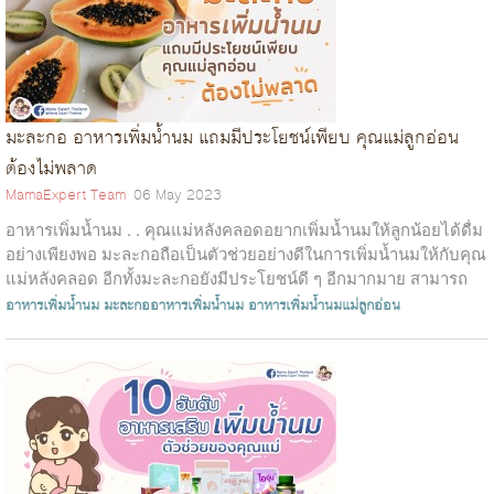
มะละกอ อาหารเพิ่มน้ำนม แถมมีประโยชน์เพียบ คุณแม่ลูกอ่อน
ต้องไม่พลาด
MamaExpert Team
06 May 2023
อาหารเพิ่มน้ำนม . . คุณแม่หลังคลอดอยากเพิ่มน้ำนมให้ลูกน้อยได้ดื่ม
อย่างเพียงพอ มะละกอถือเป็นตัวช่วยอย่างดีในการเพิ่มน้ำนมให้กับคุณ
แม่หลังคลอด อีกทั้งมะละกอยังมีประโยชน์ดี ๆ อีกมากมาย สามารถ
ทานได้ท...
อาหารเพิ่มน้ำนม
มะละกออาหารเพิ่มน้ำนม
อาหารเพิ่มน้ำนมแม่ลูกอ่อน