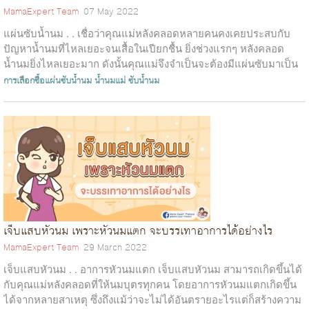
MamaExpert Team
07 May 2022
แผ่นซับน้ำนม . . เชื่อว่าคุณแม่หลังคลอดหลายคนคงเคยประสบกับ
ปัญหาน้ำนมที่ไหลเยอะจนเสื้อในเปียกชื้น ยิ่งช่วงแรกๆ หลังคลอด
น้ำนมยิ่งไหลเยอะมาก ดังนั้นคุณแม่จึงจำเป็นจะต้องมีแผ่นซับมาเป็น
ตัวช่วยในการซั...
การเลือกซื้อแผ่นซับน้ำนม
น้ำนมแม่
ซับน้ำนม
เจ็บแสบหัวนม เพราะหัวนมแตก จะบรรเทาอาการได้อย่างไร
MamaExpert Team
29 March 2022
เจ็บแสบหัวนม . . อาการหัวนมแตก เจ็บแสบหัวนม สามารถเกิดขึ้นได้
กับคุณแม่หลังคลอดที่ให้นมบุตรทุกคน โดยอาการหัวนมแตกเกิดขึ้น
ได้จากหลายสาเหตุ ซึ่งถึงแม้ว่าจะไม่ได้อันตรายอะไรแต่ก็สร้างความ