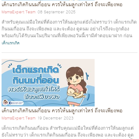
เด็กแรกเกิดกินนมกี่ออน ควรให้นมลูกเท่าไหร่ ถึงจะเพียงพอ
MamaExpert Team
08 September 2025
สำหรับคุณแม่มือใหม่ที่ต้องการให้นมลูกแต่ยังไม่ทราบว่า เด็กแรกเกิด
กินนมกี่ออน ถึงจะเพียงพอ และจะต้อง ดูดนม อย่างไรถึงจะถูกต้อง
พร้อมกับได้รับนมในปริมาณที่เพียงพอวันนี้เรามีคำตอบมาฝาก ก่อน
อื่นต้องบอกก่อ...
เด็กแรกเกิด
เด็กแรกเกิดกินนมกี่ออน ควรให้นมลูกเท่าไหร่ ถึงจะเพียงพอ
MamaExpert Team
19 December 2023
เด็กแรกเกิดกินนมกี่ออน สำหรับคุณแม่มือใหม่ที่ต้องการให้นมลูกแต่
ยังไม่ทราบว่า เด็กแรกเกิดกินนมกี่ออน ถึงจะเพียงพอ และจะต้อง ดูด