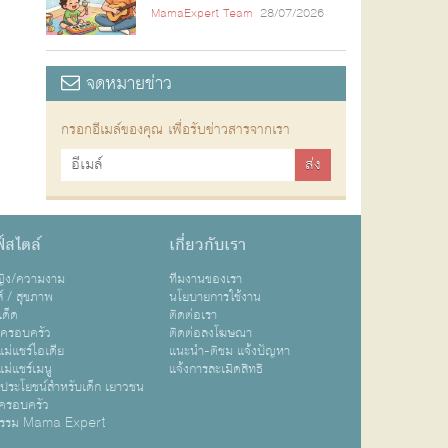
MamaExpert Team
28/07/2026
จดหมายข่าว
กรอกอีเมล์ของคุณ เพื่อรับข่าวสารจากเรา
์สไตล์
เกี่ยวกับเรา
หญิง/ความงาม
ทีมงานของเรา
ส์ / สุขภาพ
นโยบายการใช้งาน
เด็ด
ติดต่อเรา
ปครอบครัว
ติดต่อลงโฆษณา
ม่แชร์ไอเดีย
แนะนำ-ติชม แจ้งปัญหา
ม่แชร์เมนู
แจ้งการละเมิดสิทธิ
ิประโยชน์สำหรับเด็ก เยาวชน
ครอบครัว
กรรม Mama Expert