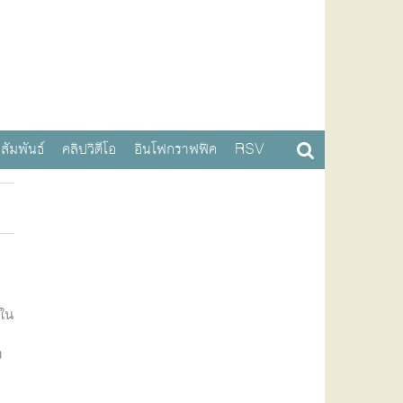
สัมพันธ์
คลิปวิดีโอ
อินโฟกราฟฟิค
RSV
ะใน
ง