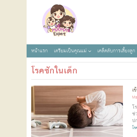
หน้าแรก
เตรียมเป็นคุณแม่
เคล็ดลับการเลี้ยงลูก
โรคชักในเด็ก
เข
Ma
โร
ช่
ปก
กะ
โร