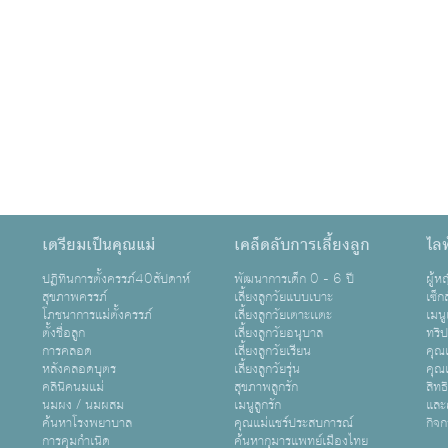
เตรียมเป็นคุณแม่
เคล็ดลับการเลี้ยงลูก
ไลฟ
ปฏิทินการตั้งครรภ์40สัปดาห์
พัฒนาการเด็ก 0 - 6 ปี
ผู้
สุขภาพครรภ์
เลี้ยงลูกวัยแบบเบาะ
เซ็ก
โภชนาการแม่ตั้งครรภ์
เลี้ยงลูกวัยเตาะเเตะ
เมนู
ตั้งชื่อลูก
เลี้ยงลูกวัยอนุบาล
ทริ
การคลอด
เลี้ยงลูกวัยเรียน
คุณแ
หลังคลอดบุตร
เลี้ยงลูกวัยรุ่น
คุณแ
คลินิคนมแม่
สุขภาพลูกรัก
สิทธ
นมผง / นมผสม
เมนูลูกรัก
และ
ค้นหาโรงพยาบาล
คุณแม่แชร์ประสบการณ์
กิจ
การคุมกำเนิด
ค้นหากุมารแพทย์เมืองไทย