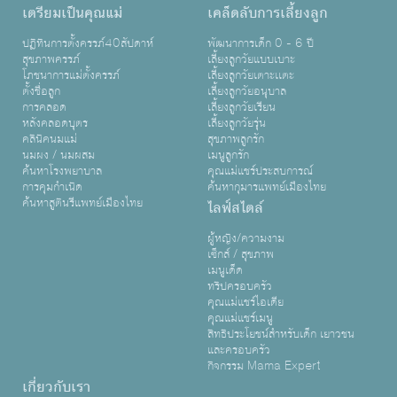
เตรียมเป็นคุณแม่
เคล็ดลับการเลี้ยงลูก
ปฏิทินการตั้งครรภ์40สัปดาห์
พัฒนาการเด็ก 0 - 6 ปี
สุขภาพครรภ์
เลี้ยงลูกวัยแบบเบาะ
โภชนาการแม่ตั้งครรภ์
เลี้ยงลูกวัยเตาะเเตะ
ตั้งชื่อลูก
เลี้ยงลูกวัยอนุบาล
การคลอด
เลี้ยงลูกวัยเรียน
หลังคลอดบุตร
เลี้ยงลูกวัยรุ่น
คลินิคนมแม่
สุขภาพลูกรัก
นมผง / นมผสม
เมนูลูกรัก
ค้นหาโรงพยาบาล
คุณแม่แชร์ประสบการณ์
การคุมกำเนิด
ค้นหากุมารแพทย์เมืองไทย
ค้นหาสูตินรีแพทย์เมืองไทย
ไลฟ์สไตล์
ผู้หญิง/ความงาม
เซ็กส์ / สุขภาพ
เมนูเด็ด
ทริปครอบครัว
คุณแม่แชร์ไอเดีย
คุณแม่แชร์เมนู
สิทธิประโยชน์สำหรับเด็ก เยาวชน
และครอบครัว
กิจกรรม Mama Expert
เกี่ยวกับเรา