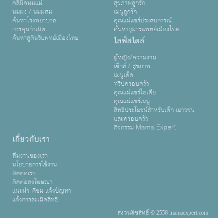
คลินิคนมแม่
สุขภาพลูกรัก
นมผง / นมผสม
เมนูลูกรัก
ค้นหาโรงพยาบาล
คุณแม่แชร์ประสบการณ์
การคุมกำเนิด
ค้นหากุมารแพทย์เมืองไทย
ค้นหาสูตินรีแพทย์เมืองไทย
ไลฟ์สไตล์
ผู้หญิง/ความงาม
เซ็กส์ / สุขภาพ
เมนูเด็ด
ทริปครอบครัว
คุณแม่แชร์ไอเดีย
คุณแม่แชร์เมนู
สิทธิประโยชน์สำหรับเด็ก เยาวชน
และครอบครัว
กิจกรรม Mama Expert
เกี่ยวกับเรา
ทีมงานของเรา
นโยบายการใช้งาน
ติดต่อเรา
ติดต่อลงโฆษณา
แนะนำ-ติชม แจ้งปัญหา
แจ้งการละเมิดสิทธิ
สงวนลิขสิทธิ์ © 2558 mamaexpert.com