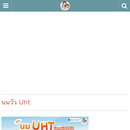
นมวัว Uht