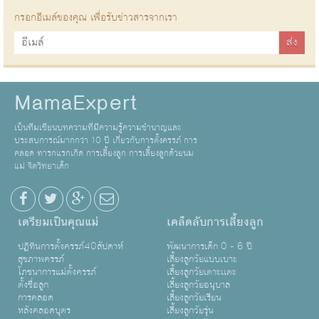
กรอกอีเมล์ของคุณ เพื่อรับข่าวสารจากเรา
MamaExpert
เป็นทีมเขียนบทความที่มีความรู้ความชำนาญและ
ประสบการณ์มากกว่า 10 ปี เกี่ยวกับการตั้งครรภ์ การ
คลอด ทารกแรกเกิด การเลี้ยงลูก การเลี้ยงลูกด้วยนม
แม่ จิตวิทยาเด็ก
เตรียมเป็นคุณแม่
เคล็ดลับการเลี้ยงลูก
ปฏิทินการตั้งครรภ์40สัปดาห์
พัฒนาการเด็ก 0 - 6 ปี
สุขภาพครรภ์
เลี้ยงลูกวัยแบบเบาะ
โภชนาการแม่ตั้งครรภ์
เลี้ยงลูกวัยเตาะเเตะ
ตั้งชื่อลูก
เลี้ยงลูกวัยอนุบาล
การคลอด
เลี้ยงลูกวัยเรียน
หลังคลอดบุตร
เลี้ยงลูกวัยรุ่น