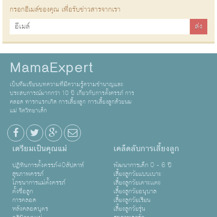
กรอกอีเมล์ของคุณ เพื่อรับข่าวสารจากเรา
MamaExpert
เป็นทีมเขียนบทความที่มีความรู้ความชำนาญและ
ประสบการณ์มากกว่า 10 ปี เกี่ยวกับการตั้งครรภ์ การ
คลอด ทารกแรกเกิด การเลี้ยงลูก การเลี้ยงลูกด้วยนม
แม่ จิตวิทยาเด็ก
เตรียมเป็นคุณแม่
เคล็ดลับการเลี้ยงลูก
ปฏิทินการตั้งครรภ์40สัปดาห์
พัฒนาการเด็ก 0 - 6 ปี
สุขภาพครรภ์
เลี้ยงลูกวัยแบบเบาะ
โภชนาการแม่ตั้งครรภ์
เลี้ยงลูกวัยเตาะเเตะ
ตั้งชื่อลูก
เลี้ยงลูกวัยอนุบาล
การคลอด
เลี้ยงลูกวัยเรียน
หลังคลอดบุตร
เลี้ยงลูกวัยรุ่น