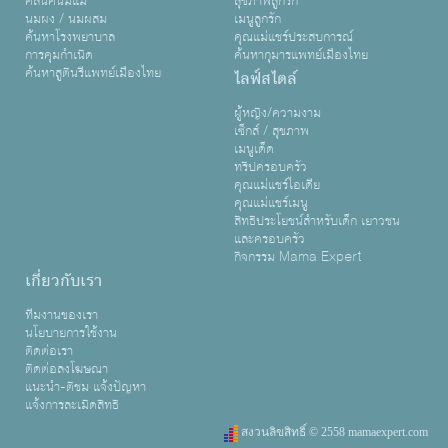
คลินิคนมแม่
สุขภาพลูกรัก
นมผง / นมผสม
เมนูลูกรัก
ค้นหาโรงพยาบาล
คุณแม่แชร์ประสบการณ์
การคุมกำเนิด
ค้นหากุมารแพทย์เมืองไทย
ค้นหาสูตินรีแพทย์เมืองไทย
ไลฟ์สไตล์
ผู้หญิง/ความงาม
เซ็กส์ / สุขภาพ
เมนูเด็ด
ทริปครอบครัว
คุณแม่แชร์ไอเดีย
คุณแม่แชร์เมนู
สิทธิประโยชน์สำหรับเด็ก เยาวชน
และครอบครัว
กิจกรรม Mama Expert
เกี่ยวกับเรา
ทีมงานของเรา
นโยบายการใช้งาน
ติดต่อเรา
ติดต่อลงโฆษณา
แนะนำ-ติชม แจ้งปัญหา
แจ้งการละเมิดสิทธิ
สงวนลิขสิทธิ์ © 2558 mamaexpert.com