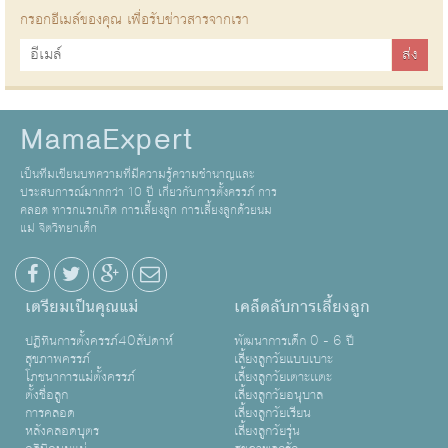
กรอกอีเมล์ของคุณ เพื่อรับข่าวสารจากเรา
MamaExpert
เป็นทีมเขียนบทความที่มีความรู้ความชำนาญและ
ประสบการณ์มากกว่า 10 ปี เกี่ยวกับการตั้งครรภ์ การ
คลอด ทารกแรกเกิด การเลี้ยงลูก การเลี้ยงลูกด้วยนม
แม่ จิตวิทยาเด็ก
เตรียมเป็นคุณแม่
เคล็ดลับการเลี้ยงลูก
ปฏิทินการตั้งครรภ์40สัปดาห์
พัฒนาการเด็ก 0 - 6 ปี
สุขภาพครรภ์
เลี้ยงลูกวัยแบบเบาะ
โภชนาการแม่ตั้งครรภ์
เลี้ยงลูกวัยเตาะเเตะ
ตั้งชื่อลูก
เลี้ยงลูกวัยอนุบาล
การคลอด
เลี้ยงลูกวัยเรียน
หลังคลอดบุตร
เลี้ยงลูกวัยรุ่น