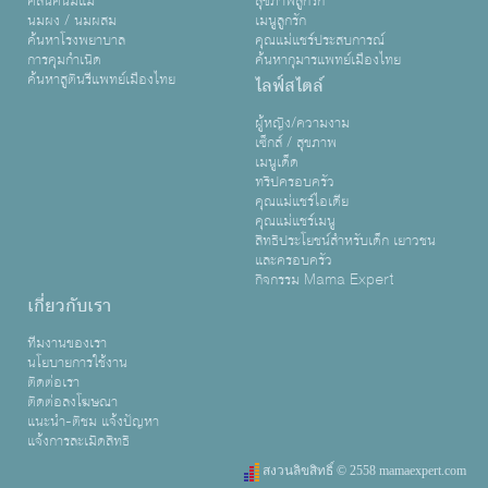
คลินิคนมแม่
สุขภาพลูกรัก
นมผง / นมผสม
เมนูลูกรัก
ค้นหาโรงพยาบาล
คุณแม่แชร์ประสบการณ์
การคุมกำเนิด
ค้นหากุมารแพทย์เมืองไทย
ค้นหาสูตินรีแพทย์เมืองไทย
ไลฟ์สไตล์
ผู้หญิง/ความงาม
เซ็กส์ / สุขภาพ
เมนูเด็ด
ทริปครอบครัว
คุณแม่แชร์ไอเดีย
คุณแม่แชร์เมนู
สิทธิประโยชน์สำหรับเด็ก เยาวชน
และครอบครัว
กิจกรรม Mama Expert
เกี่ยวกับเรา
ทีมงานของเรา
นโยบายการใช้งาน
ติดต่อเรา
ติดต่อลงโฆษณา
แนะนำ-ติชม แจ้งปัญหา
แจ้งการละเมิดสิทธิ
สงวนลิขสิทธิ์ © 2558 mamaexpert.com