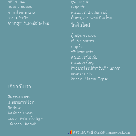
คลินิคนมแม่
สุขภาพลูกรัก
นมผง / นมผสม
เมนูลูกรัก
ค้นหาโรงพยาบาล
คุณแม่แชร์ประสบการณ์
การคุมกำเนิด
ค้นหากุมารแพทย์เมืองไทย
ค้นหาสูตินรีแพทย์เมืองไทย
ไลฟ์สไตล์
ผู้หญิง/ความงาม
เซ็กส์ / สุขภาพ
เมนูเด็ด
ทริปครอบครัว
คุณแม่แชร์ไอเดีย
คุณแม่แชร์เมนู
สิทธิประโยชน์สำหรับเด็ก เยาวชน
และครอบครัว
กิจกรรม Mama Expert
เกี่ยวกับเรา
ทีมงานของเรา
นโยบายการใช้งาน
ติดต่อเรา
ติดต่อลงโฆษณา
แนะนำ-ติชม แจ้งปัญหา
แจ้งการละเมิดสิทธิ
สงวนลิขสิทธิ์ © 2558 mamaexpert.com