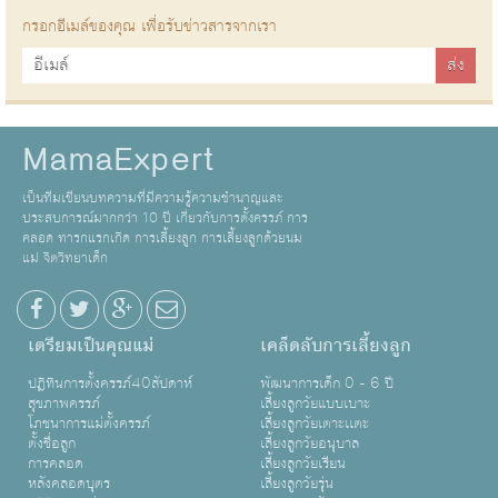
กรอกอีเมล์ของคุณ เพื่อรับข่าวสารจากเรา
MamaExpert
เป็นทีมเขียนบทความที่มีความรู้ความชำนาญและ
ประสบการณ์มากกว่า 10 ปี เกี่ยวกับการตั้งครรภ์ การ
คลอด ทารกแรกเกิด การเลี้ยงลูก การเลี้ยงลูกด้วยนม
แม่ จิตวิทยาเด็ก
เตรียมเป็นคุณแม่
เคล็ดลับการเลี้ยงลูก
ปฏิทินการตั้งครรภ์40สัปดาห์
พัฒนาการเด็ก 0 - 6 ปี
สุขภาพครรภ์
เลี้ยงลูกวัยแบบเบาะ
โภชนาการแม่ตั้งครรภ์
เลี้ยงลูกวัยเตาะเเตะ
ตั้งชื่อลูก
เลี้ยงลูกวัยอนุบาล
การคลอด
เลี้ยงลูกวัยเรียน
หลังคลอดบุตร
เลี้ยงลูกวัยรุ่น