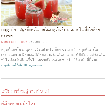
เมนูลูกรัก : สมูทตี้แตงโม ผลไม้ธาตุเย็นดับร้อนภายใน ชื่นใจดีต่อ
สุขภาพ
MamaExpert Team
05 June 2017
สมูทตี้แตงโม เมนูคลายร้อนสำหรับเด็กๆ ขอแนะนำ สมูทตี้แตงโม
เพราะแตงโม มีคุณสมบัติลดความร้อนในร่างกายได้ดีเยี่ยม แก้ร้อนใน
ทำไมต้อง 9 เดือนขึ้นไป เพราะมีส่วนผสมของโยเกิร์ต เด็กที่ดื่มนม
ผสม (นมวัว)...
เมนูเด็ก
ผลไม้เด็ก 1ปี
เมนูของว่าง
เตรียมพร้อมสู่การเป็นแม่
คู่มือคุณแม่มือใหม่