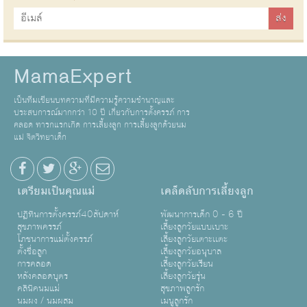
MamaExpert
เป็นทีมเขียนบทความที่มีความรู้ความชำนาญและ
ประสบการณ์มากกว่า 10 ปี เกี่ยวกับการตั้งครรภ์ การ
คลอด ทารกแรกเกิด การเลี้ยงลูก การเลี้ยงลูกด้วยนม
แม่ จิตวิทยาเด็ก
เตรียมเป็นคุณแม่
เคล็ดลับการเลี้ยงลูก
ปฏิทินการตั้งครรภ์40สัปดาห์
พัฒนาการเด็ก 0 - 6 ปี
สุขภาพครรภ์
เลี้ยงลูกวัยแบบเบาะ
โภชนาการแม่ตั้งครรภ์
เลี้ยงลูกวัยเตาะเเตะ
ตั้งชื่อลูก
เลี้ยงลูกวัยอนุบาล
การคลอด
เลี้ยงลูกวัยเรียน
หลังคลอดบุตร
เลี้ยงลูกวัยรุ่น
คลินิคนมแม่
สุขภาพลูกรัก
นมผง / นมผสม
เมนูลูกรัก