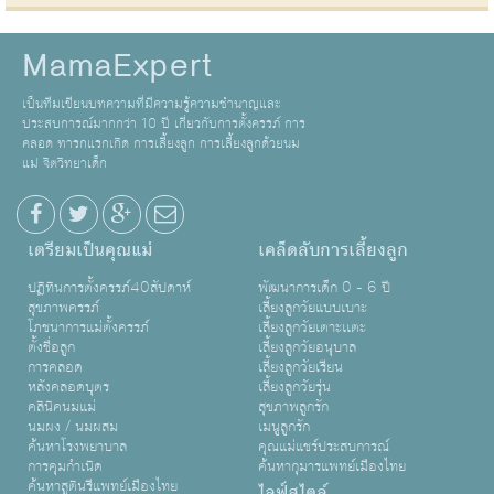
MamaExpert
เป็นทีมเขียนบทความที่มีความรู้ความชำนาญและ
ประสบการณ์มากกว่า 10 ปี เกี่ยวกับการตั้งครรภ์ การ
คลอด ทารกแรกเกิด การเลี้ยงลูก การเลี้ยงลูกด้วยนม
แม่ จิตวิทยาเด็ก
เตรียมเป็นคุณแม่
เคล็ดลับการเลี้ยงลูก
ปฏิทินการตั้งครรภ์40สัปดาห์
พัฒนาการเด็ก 0 - 6 ปี
สุขภาพครรภ์
เลี้ยงลูกวัยแบบเบาะ
โภชนาการแม่ตั้งครรภ์
เลี้ยงลูกวัยเตาะเเตะ
ตั้งชื่อลูก
เลี้ยงลูกวัยอนุบาล
การคลอด
เลี้ยงลูกวัยเรียน
หลังคลอดบุตร
เลี้ยงลูกวัยรุ่น
คลินิคนมแม่
สุขภาพลูกรัก
นมผง / นมผสม
เมนูลูกรัก
ค้นหาโรงพยาบาล
คุณแม่แชร์ประสบการณ์
การคุมกำเนิด
ค้นหากุมารแพทย์เมืองไทย
ค้นหาสูตินรีแพทย์เมืองไทย
ไลฟ์สไตล์