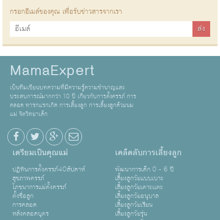
กรอกอีเมล์ของคุณ เพื่อรับข่าวสารจากเรา
MamaExpert
เป็นทีมเขียนบทความที่มีความรู้ความชำนาญและ
ประสบการณ์มากกว่า 10 ปี เกี่ยวกับการตั้งครรภ์ การ
คลอด ทารกแรกเกิด การเลี้ยงลูก การเลี้ยงลูกด้วยนม
แม่ จิตวิทยาเด็ก
เตรียมเป็นคุณแม่
เคล็ดลับการเลี้ยงลูก
ปฏิทินการตั้งครรภ์40สัปดาห์
พัฒนาการเด็ก 0 - 6 ปี
สุขภาพครรภ์
เลี้ยงลูกวัยแบบเบาะ
โภชนาการแม่ตั้งครรภ์
เลี้ยงลูกวัยเตาะเเตะ
ตั้งชื่อลูก
เลี้ยงลูกวัยอนุบาล
การคลอด
เลี้ยงลูกวัยเรียน
หลังคลอดบุตร
เลี้ยงลูกวัยรุ่น