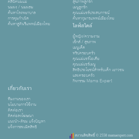
คลินิคนมแม่
สุขภาพลูกรัก
นมผง / นมผสม
เมนูลูกรัก
ค้นหาโรงพยาบาล
คุณแม่แชร์ประสบการณ์
การคุมกำเนิด
ค้นหากุมารแพทย์เมืองไทย
ค้นหาสูตินรีแพทย์เมืองไทย
ไลฟ์สไตล์
ผู้หญิง/ความงาม
เซ็กส์ / สุขภาพ
เมนูเด็ด
ทริปครอบครัว
คุณแม่แชร์ไอเดีย
คุณแม่แชร์เมนู
สิทธิประโยชน์สำหรับเด็ก เยาวชน
และครอบครัว
กิจกรรม Mama Expert
เกี่ยวกับเรา
ทีมงานของเรา
นโยบายการใช้งาน
ติดต่อเรา
ติดต่อลงโฆษณา
แนะนำ-ติชม แจ้งปัญหา
แจ้งการละเมิดสิทธิ
สงวนลิขสิทธิ์ © 2558 mamaexpert.com