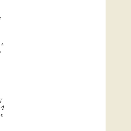
ง
ก
าง
จ
ด้
ที่
าร