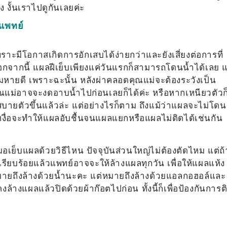
ง งั้นเราไปดูกันเลยค่ะ
งแพทย์
าะมีโอกาสเกิดการอักเสบได้ง่ายกว่าและยังเสี่ยงต่อการที่
กจากนี้ แผลฝีเย็บเพียงแค่วันแรกก็สามารถโดนน้ำได้เลย แ
หายดี เพราะฉะนั้น หลังผ่าคลอดคุณแม่จะต้องระวังเป็น
ุณแม่อาจจะงดอาบน้ำไปก่อนเลยก็ได้ค่ะ หรือหากเหนียวตัวก
ะสบายตัวขึ้นแล้วล่ะ แต่อย่างไรก็ตาม ถึงแม้ว่าแผลจะไม่โดน
ะเหงื่อจะทำให้แผลอับชื้นจนแผลแยกหรือแผลไม่ติดได้เช่นกัน
มอเย็บแผลด้วยวิธีไหน ปัจจุบันส่วนใหญ่ไม่ต้องตัดไหม แต่ถ้
เรียบร้อยแล้วแพทย์อาจจะให้ล้างแผลทุกวัน เพื่อให้แผลแห้ง
้หมายถึงล้างด้วยน้ำนะคะ แต่หมายถึงล้างด้วยแอลกอฮอล์และ
ล้างแผลแล้วปิดด้วยผ้าก๊อตไปก่อน ทั้งนี้ก็เพื่อป้องกันการต