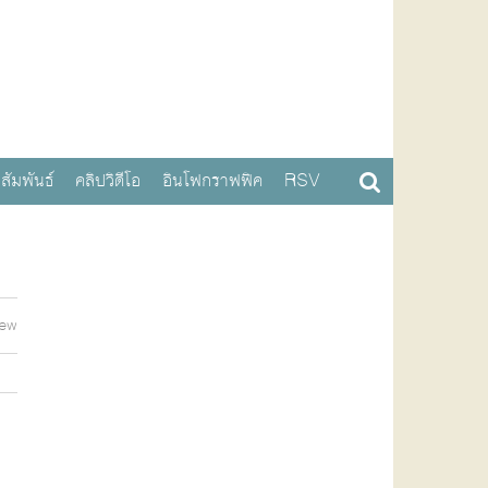
สัมพันธ์
คลิปวิดีโอ
อินโฟกราฟฟิค
RSV
iew