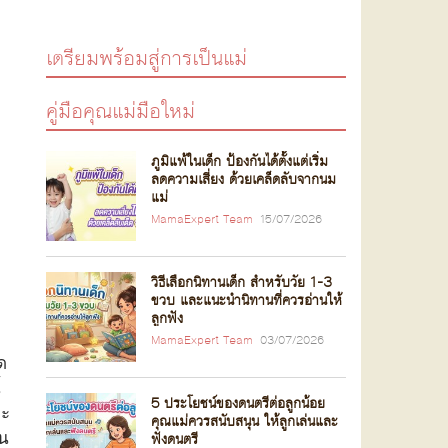
เตรียมพร้อมสู่การเป็นแม่
คู่มือคุณแม่มือใหม่
ภูมิแพ้ในเด็ก ป้องกันได้ตั้งแต่เริ่ม
ลดความเสี่ยง ด้วยเคล็ดลับจากนม
แม่
MamaExpert Team
15/07/2026
วิธีเลือกนิทานเด็ก สำหรับวัย 1-3
ขวบ และแนะนำนิทานที่ควรอ่านให้
ลูกฟัง
MamaExpert Team
03/07/2026
ด
้
5 ประโยชน์ของดนตรีต่อลูกน้อย
จะ
คุณแม่ควรสนับสนุน ให้ลูกเล่นและ
ัน
ฟังดนตรี