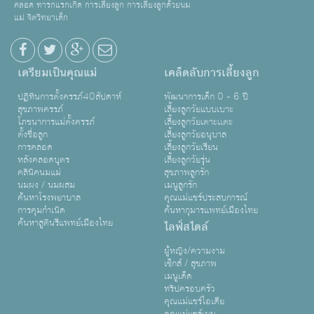
คลอด ทารกแรกเกิด การเลี้ยงลูก การเลี้ยงลูกด้วยนม
แม่ จิตวิทยาเด็ก
เตรียมเป็นคุณแม่
เคล็ดลับการเลี้ยงลูก
ปฏิทินการตั้งครรภ์40สัปดาห์
พัฒนาการเด็ก 0 - 6 ปี
สุขภาพครรภ์
เลี้ยงลูกวัยแบบเบาะ
โภชนาการแม่ตั้งครรภ์
เลี้ยงลูกวัยเตาะเเตะ
ตั้งชื่อลูก
เลี้ยงลูกวัยอนุบาล
การคลอด
เลี้ยงลูกวัยเรียน
หลังคลอดบุตร
เลี้ยงลูกวัยรุ่น
คลินิคนมแม่
สุขภาพลูกรัก
นมผง / นมผสม
เมนูลูกรัก
ค้นหาโรงพยาบาล
คุณแม่แชร์ประสบการณ์
การคุมกำเนิด
ค้นหากุมารแพทย์เมืองไทย
ค้นหาสูตินรีแพทย์เมืองไทย
ไลฟ์สไตล์
ผู้หญิง/ความงาม
เซ็กส์ / สุขภาพ
เมนูเด็ด
ทริปครอบครัว
คุณแม่แชร์ไอเดีย