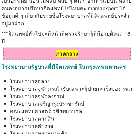
เป็นอาทิตย์ นอนไม่หลับ หลับ ๆ ตื่น ๆ อาการแบบนี้ หลาย
คนคงอยากปรึกษาจิตแพทย์ใช่ไหมคะ mamaexpert ได้
ข้อมูลดี ๆ เกี่ยวกับรายชื่อโรงพยาบาลที่มีจิตแพทย์ประจำ
อยู่มาฝาก
***จิตแพทย์ทั่วไปจะมีหน้าที่ตรวจรักษาผู้ที่มีอายุตั้งแต่ 18
ปี
ภาคกลาง
โรงพยาบาล
รัฐบาล
ที่มีจิตแพทย์ ในกรุงเทพมหานคร
โรงพยาบาลกลาง
โรงพยาบาลจุฬาภรณ์ (รับเฉพาะผู้ป่วยมะเร็งของ รพ.)
โรงพยาบาลจุฬาลงกรณ์
โรงพยาบาลเจริญกรุงประชารักษ์
คณะแพทยศาสตร์ วชิรพยาบาล
โรงพยาบาลตากสิน
โรงพยาบาลตำรวจ
โรงพยาบาลทหารผ่านศึก