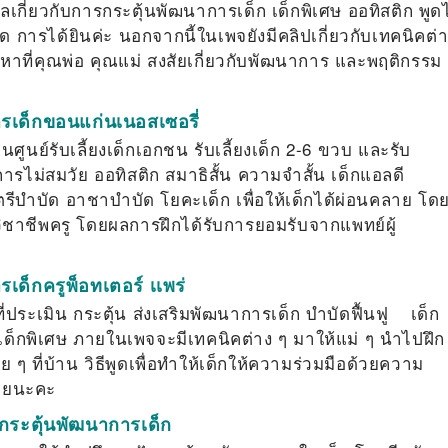
ลเกี่ยวกับการกระตุ้นพัฒนาการเด็ก เด็กพิเศษ ออทิสติก พูดไ
พูด การได้ยินค่ะ นอกจากนี้ในเพจยังมีคลิปเกี่ยวกับเทคนิคต่
หาที่คุณพ่อ คุณแม่ สงสัยเกี่ยวกับพัฒนาการ และพฤติกรรม
รเด็กขอนแก่นเนอสเซอรี่
ูนย์รับเลี้ยงเด็กเอกชน รับเลี้ยงเด็ก 2-6 ขวบ และรับ
ารไม่สมวัย ออทิสติก สมาธิสั้น ความจำสั้น เด็กแอลดี
ีบำบัด อาชาบำบัด โยคะเด็ก เพื่อให้เด็กได้ผ่อนคลาย โดยผ
ิชาชีพครู โดยผลการฝึกได้รับการยอมรับจากแพทย์ผู้
ด็กครูพ็อทเตอร์ เเพร่
ี่ประเมิน กระตุ้น ส่งเสริมพัฒนาการเด็ก บำบัดฟื้นฟู เด็ก
้า เด็กพิเศษ ภายในเพจจะมีเทคนิคต่าง ๆ มาให้แม่ ๆ นำไปฝึก
าย ๆ ที่บ้าน วิธีพูดเพื่อทำให้เด็กให้ความร่วมมือด้วยความ
้วยนะคะ
 กระตุ้นพัฒนาการเด็ก