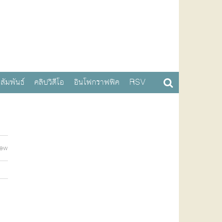
สัมพันธ์
คลิปวิดีโอ
อินโฟกราฟฟิค
RSV
iew