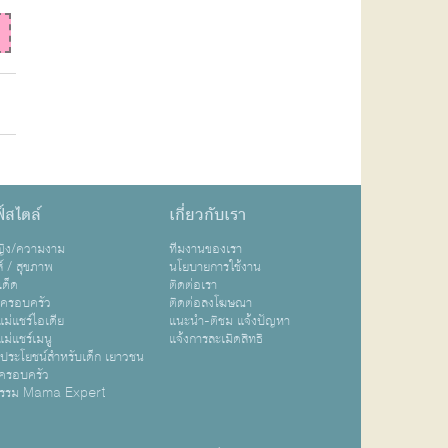
์สไตล์
เกี่ยวกับเรา
หญิง/ความงาม
ทีมงานของเรา
ส์ / สุขภาพ
นโยบายการใช้งาน
เด็ด
ติดต่อเรา
ปครอบครัว
ติดต่อลงโฆษณา
ม่แชร์ไอเดีย
แนะนำ-ติชม แจ้งปัญหา
ม่แชร์เมนู
แจ้งการละเมิดสิทธิ
ิประโยชน์สำหรับเด็ก เยาวชน
ครอบครัว
กรรม Mama Expert