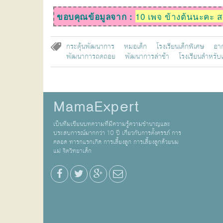
10 เพจ ข้างต้นนะคะ สาม
ขอบคุณข้อมูลจาก :
กระตุ้นพัฒนาการ
หมอเด็ก
โรงเรียนเด็กพิเศษ
อา
พัฒนาการถดถอย
พัฒนาการล่าช้า
โรงเรียนสำหรับเ
MamaExpert
เป็นทีมเขียนบทความที่มีความรู้ความชำนาญและ
ประสบการณ์มากกว่า 10 ปี เกี่ยวกับการตั้งครรภ์ การ
คลอด ทารกแรกเกิด การเลี้ยงลูก การเลี้ยงลูกด้วยนม
แม่ จิตวิทยาเด็ก