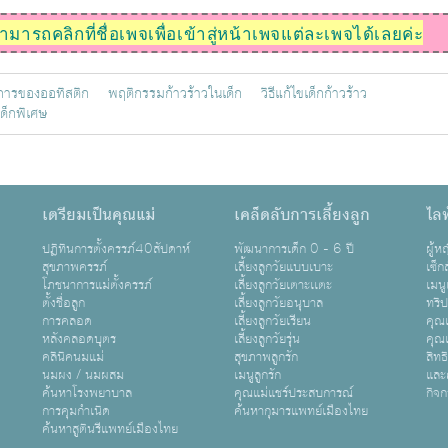
ารถคลิกที่ชื่อเพจเพื่อเข้าสู่หน้าเพจแต่ละเพจได้เลยค่ะ
การของออทิสติก
พฤติกรรมก้าวร้าวในเด็ก
วิธีแก้ไขเด็กก้าวร้าว
ด็กพิเศษ
เตรียมเป็นคุณแม่
เคล็ดลับการเลี้ยงลูก
ไลฟ
ปฏิทินการตั้งครรภ์40สัปดาห์
พัฒนาการเด็ก 0 - 6 ปี
ผู้
สุขภาพครรภ์
เลี้ยงลูกวัยแบบเบาะ
เซ็ก
โภชนาการแม่ตั้งครรภ์
เลี้ยงลูกวัยเตาะเเตะ
เมนู
ตั้งชื่อลูก
เลี้ยงลูกวัยอนุบาล
ทริ
การคลอด
เลี้ยงลูกวัยเรียน
คุณแ
หลังคลอดบุตร
เลี้ยงลูกวัยรุ่น
คุณแ
คลินิคนมแม่
สุขภาพลูกรัก
สิทธ
นมผง / นมผสม
เมนูลูกรัก
และ
ค้นหาโรงพยาบาล
คุณแม่แชร์ประสบการณ์
กิจ
การคุมกำเนิด
ค้นหากุมารแพทย์เมืองไทย
ค้นหาสูตินรีแพทย์เมืองไทย