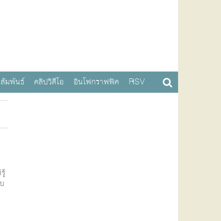
สัมพันธ์
คลิปวิดีโอ
อินโฟกราฟฟิค
RSV
ต
ู้
ับ