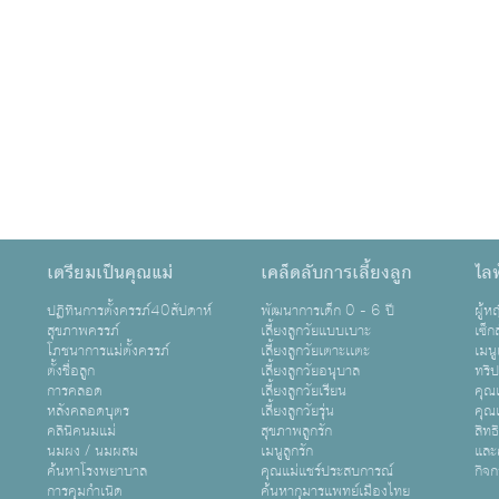
เตรียมเป็นคุณแม่
เคล็ดลับการเลี้ยงลูก
ไลฟ
ปฏิทินการตั้งครรภ์40สัปดาห์
พัฒนาการเด็ก 0 - 6 ปี
ผู้
สุขภาพครรภ์
เลี้ยงลูกวัยแบบเบาะ
เซ็ก
โภชนาการแม่ตั้งครรภ์
เลี้ยงลูกวัยเตาะเเตะ
เมนู
ตั้งชื่อลูก
เลี้ยงลูกวัยอนุบาล
ทริ
การคลอด
เลี้ยงลูกวัยเรียน
คุณแ
หลังคลอดบุตร
เลี้ยงลูกวัยรุ่น
คุณแ
คลินิคนมแม่
สุขภาพลูกรัก
สิทธ
นมผง / นมผสม
เมนูลูกรัก
และ
ค้นหาโรงพยาบาล
คุณแม่แชร์ประสบการณ์
กิจ
การคุมกำเนิด
ค้นหากุมารแพทย์เมืองไทย