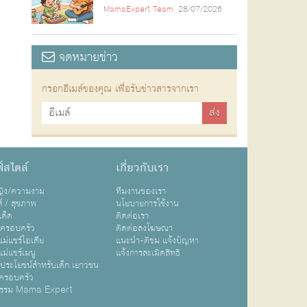
MamaExpert Team
28/07/2026
จดหมายข่าว
กรอกอีเมล์ของคุณ เพื่อรับข่าวสารจากเรา
์สไตล์
เกี่ยวกับเรา
หญิง/ความงาม
ทีมงานของเรา
ส์ / สุขภาพ
นโยบายการใช้งาน
เด็ด
ติดต่อเรา
ปครอบครัว
ติดต่อลงโฆษณา
ม่แชร์ไอเดีย
แนะนำ-ติชม แจ้งปัญหา
ม่แชร์เมนู
แจ้งการละเมิดสิทธิ
ิประโยชน์สำหรับเด็ก เยาวชน
ครอบครัว
กรรม Mama Expert