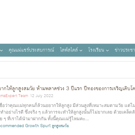
คุณแม่แชร์ประสบการณ์
ไลฟ์สไตล์
โรงเรียน
ข่าวประชา
ากให้ลูกสูงสมวัย ห้ามพลาดช่วง 3 ปีแรก ปีทองของการเจริญเติบโ
maExpert Team
12 July 2022
เชื่อว่าคุณแม่ทุกคนก็ล้วนอยากให้ลูกสูง มีส่วนสูงที่เหมาะสมตามวัย แต่ไม่ร
ทำอย่างไรดี ซึ่งจริง ๆ แล้วการจะทำให้ลูกสูงนั้นก็ไม่ยากเลย ด้วยเคล็ดล
าย ๆ ที่เราได้นำมาฝากกัน ทั้งนี้คุณแม่รู้ไหมคะ...
ecommended
Growth Spurt
ลูกสูงสมวัย