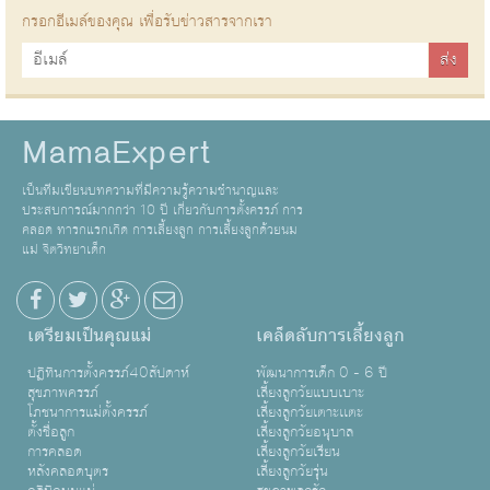
กรอกอีเมล์ของคุณ เพื่อรับข่าวสารจากเรา
MamaExpert
เป็นทีมเขียนบทความที่มีความรู้ความชำนาญและ
ประสบการณ์มากกว่า 10 ปี เกี่ยวกับการตั้งครรภ์ การ
คลอด ทารกแรกเกิด การเลี้ยงลูก การเลี้ยงลูกด้วยนม
แม่ จิตวิทยาเด็ก
เตรียมเป็นคุณแม่
เคล็ดลับการเลี้ยงลูก
ปฏิทินการตั้งครรภ์40สัปดาห์
พัฒนาการเด็ก 0 - 6 ปี
สุขภาพครรภ์
เลี้ยงลูกวัยแบบเบาะ
โภชนาการแม่ตั้งครรภ์
เลี้ยงลูกวัยเตาะเเตะ
ตั้งชื่อลูก
เลี้ยงลูกวัยอนุบาล
การคลอด
เลี้ยงลูกวัยเรียน
หลังคลอดบุตร
เลี้ยงลูกวัยรุ่น