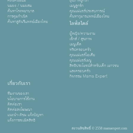
คลินิคนมแม่
สุขภาพลูกรัก
นมผง / นมผสม
เมนูลูกรัก
ค้นหาโรงพยาบาล
คุณแม่แชร์ประสบการณ์
การคุมกำเนิด
ค้นหากุมารแพทย์เมืองไทย
ค้นหาสูตินรีแพทย์เมืองไทย
ไลฟ์สไตล์
ผู้หญิง/ความงาม
เซ็กส์ / สุขภาพ
เมนูเด็ด
ทริปครอบครัว
คุณแม่แชร์ไอเดีย
คุณแม่แชร์เมนู
สิทธิประโยชน์สำหรับเด็ก เยาวชน
และครอบครัว
กิจกรรม Mama Expert
เกี่ยวกับเรา
ทีมงานของเรา
นโยบายการใช้งาน
ติดต่อเรา
ติดต่อลงโฆษณา
แนะนำ-ติชม แจ้งปัญหา
แจ้งการละเมิดสิทธิ
สงวนลิขสิทธิ์ © 2558 mamaexpert.com