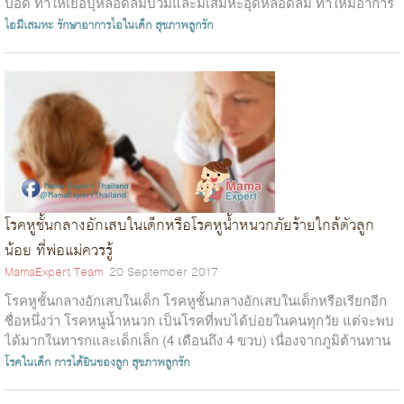
ปอด ทำให้เยื่อบุหลอดลมบวมและมีเสมหะอุดหลอดลม ทำให้มีอาการ
ไอ มีเสมหะ หายใจลำ...
ไอมีเสมหะ
รักษาอาการไอในเด็ก
สุขภาพลูกรัก
โรคหูชั้นกลางอักเสบในเด็กหรือโรคหูน้ำหนวกภัยร้ายใกล้ตัวลูก
น้อย ที่พ่อแม่ควรรู้
MamaExpert Team
20 September 2017
โรคหูชั้นกลางอักเสบในเด็ก โรคหูชั้นกลางอักเสบในเด็กหรือเรียกอีก
ชื่อหนึ่งว่า โรคหนูน้ำหนวก เป็นโรคที่พบได้บ่อยในคนทุกวัย แต่จะพบ
ได้มากในทารกและเด็กเล็ก (4 เดือนถึง 4 ขวบ) เนื่องจากภูมิต้านทาน
ยังน้อยแล...
โรคในเด็ก
การได้ยินของลูก
สุขภาพลูกรัก