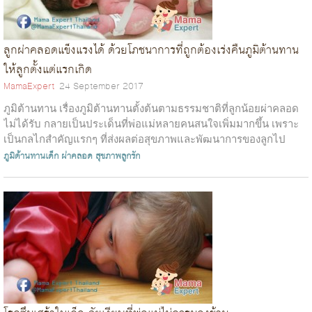
ลูกผ่าคลอดแข็งแรงได้ ด้วยโภชนาการที่ถูกต้องเร่งคืนภูมิต้านทาน
ให้ลูกตั้งแต่แรกเกิด
MamaExpert
24 September 2017
ภูมิต้านทาน เรื่องภูมิต้านทานตั้งต้นตามธรรมชาติที่ลูกน้อยผ่าคลอด
ไม่ได้รับ กลายเป็นประเด็นที่พ่อแม่หลายคนสนใจเพิ่มมากขึ้น เพราะ
เป็นกลไกสำคัญแรกๆ ที่ส่งผลต่อสุขภาพและพัฒนาการของลูกไป
ตลอดชีวิต หากไม่ได้...
ภูมิต้านทานเด็ก
ผ่าคลอด
สุขภาพลูกรัก