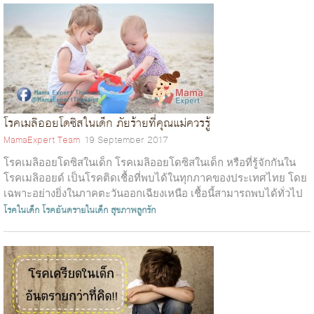
โรคเมลิออยโดซิสในเด็ก ภัยร้ายที่คุณแม่ควรรู้
MamaExpert Team
19 September 2017
โรคเมลิออยโดซิสในเด็ก โรคเมลิออยโดซิสในเด็ก หรือที่รู้จักกันใน
โรคเมลิออยด์ เป็นโรคติดเชื้อที่พบได้ในทุกภาคของประเทศไทย โดย
เฉพาะอย่างยิ่งในภาคตะวันออกเฉียงเหนือ เชื้อนี้สามารถพบได้ทั่วไป
ในสิ่งแวดล้อม...
โรคในเด็ก
โรคอันตรายในเด็ก
สุขภาพลูกรัก