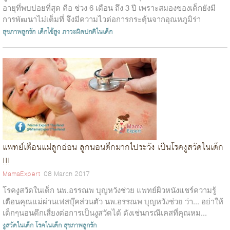
อายุที่พบบ่อยที่สุด คือ ช่วง 6 เดือน ถึง 3 ปี เพราะสมองของเด็กยังมี
การพัฒนาไม่เต็มที่ จึงมีความไวต่อการกระตุ้นจากอุณหภูมิร่า
งกายท...
สุขภาพลูกรัก
เด็กไข้สูง
ภาวะผิดปกติในเด็ก
แพทย์เตือนแม่ลูกอ่อน ลูกนอนดึกมากไประวัง เป็นโรคงูสวัดในเด็ก
!!!
MamaExpert
08 March 2017
โรคงูสวัดในเด็ก นพ.อรรณพ บุญหวังช่วย แพทย์ผิวหนังแชร์ความรู้
เตือนคุณแม่ผ่านเฟสบุ๊คส่วนตัว นพ.อรรณพ บุญหวังช่วย ว่า... อย่าให้
เด็กๆนอนดึกเสี่ยงต่อการเป็นงูสวัดได้ ดังเช่นกรณีเคสที่คุณหม...
งูสวัดในเด็ก
โรคในเด็ก
สุขภาพลูกรัก