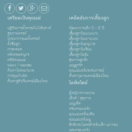
เตรียมเป็นคุณแม่
เคล็ดลับการเลี้ยงลูก
ปฏิทินการตั้งครรภ์40สัปดาห์
พัฒนาการเด็ก 0 - 6 ปี
สุขภาพครรภ์
เลี้ยงลูกวัยแบบเบาะ
โภชนาการแม่ตั้งครรภ์
เลี้ยงลูกวัยเตาะเเตะ
ตั้งชื่อลูก
เลี้ยงลูกวัยอนุบาล
การคลอด
เลี้ยงลูกวัยเรียน
หลังคลอดบุตร
เลี้ยงลูกวัยรุ่น
คลินิคนมแม่
สุขภาพลูกรัก
นมผง / นมผสม
เมนูลูกรัก
ค้นหาโรงพยาบาล
คุณแม่แชร์ประสบการณ์
การคุมกำเนิด
ค้นหากุมารแพทย์เมืองไทย
ค้นหาสูตินรีแพทย์เมืองไทย
ไลฟ์สไตล์
ผู้หญิง/ความงาม
เซ็กส์ / สุขภาพ
เมนูเด็ด
ทริปครอบครัว
คุณแม่แชร์ไอเดีย
คุณแม่แชร์เมนู
สิทธิประโยชน์สำหรับเด็ก เยาวชน
และครอบครัว