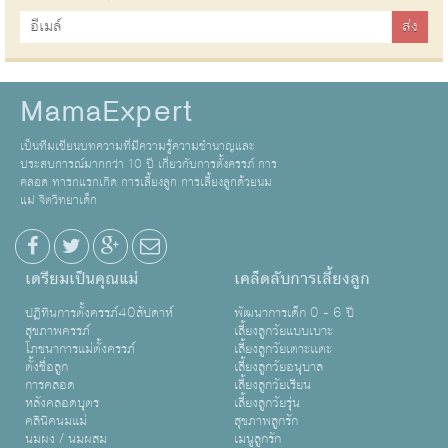
MamaExpert
เป็นทีมเขียนบทความที่มีความรู้ความชำนาญและ
ประสบการณ์มากกว่า 10 ปี เกี่ยวกับการตั้งครรภ์ การ
คลอด ทารกแรกเกิด การเลี้ยงลูก การเลี้ยงลูกด้วยนม
แม่ จิตวิทยาเด็ก
เตรียมเป็นคุณแม่
เคล็ดลับการเลี้ยงลูก
ปฏิทินการตั้งครรภ์40สัปดาห์
พัฒนาการเด็ก 0 - 6 ปี
สุขภาพครรภ์
เลี้ยงลูกวัยแบบเบาะ
โภชนาการแม่ตั้งครรภ์
เลี้ยงลูกวัยเตาะเเตะ
ตั้งชื่อลูก
เลี้ยงลูกวัยอนุบาล
การคลอด
เลี้ยงลูกวัยเรียน
หลังคลอดบุตร
เลี้ยงลูกวัยรุ่น
คลินิคนมแม่
สุขภาพลูกรัก
นมผง / นมผสม
เมนูลูกรัก