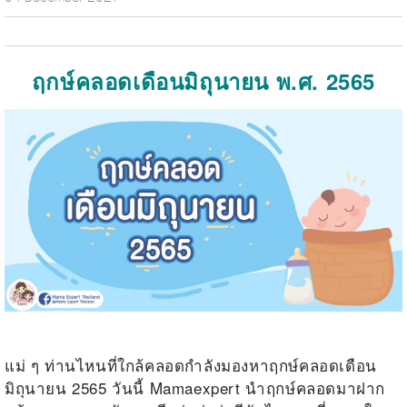
ฤกษ์คลอดเดือนมิถุนายน พ.ศ. 2565
แม่ ๆ ท่านไหนที่ใกล้คลอดกำลังมองหาฤกษ์คลอดเดือน
มิถุนายน 2565 วันนี้ Mamaexpert นำฤกษ์คลอดมาฝาก