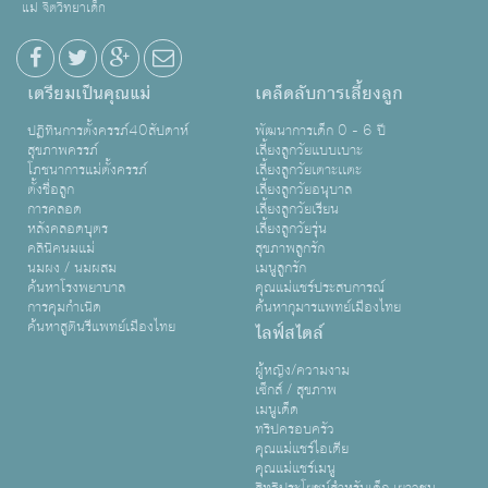
แม่ จิตวิทยาเด็ก
เตรียมเป็นคุณแม่
เคล็ดลับการเลี้ยงลูก
ปฏิทินการตั้งครรภ์40สัปดาห์
พัฒนาการเด็ก 0 - 6 ปี
สุขภาพครรภ์
เลี้ยงลูกวัยแบบเบาะ
โภชนาการแม่ตั้งครรภ์
เลี้ยงลูกวัยเตาะเเตะ
ตั้งชื่อลูก
เลี้ยงลูกวัยอนุบาล
การคลอด
เลี้ยงลูกวัยเรียน
หลังคลอดบุตร
เลี้ยงลูกวัยรุ่น
คลินิคนมแม่
สุขภาพลูกรัก
นมผง / นมผสม
เมนูลูกรัก
ค้นหาโรงพยาบาล
คุณแม่แชร์ประสบการณ์
การคุมกำเนิด
ค้นหากุมารแพทย์เมืองไทย
ค้นหาสูตินรีแพทย์เมืองไทย
ไลฟ์สไตล์
ผู้หญิง/ความงาม
เซ็กส์ / สุขภาพ
เมนูเด็ด
ทริปครอบครัว
คุณแม่แชร์ไอเดีย
คุณแม่แชร์เมนู