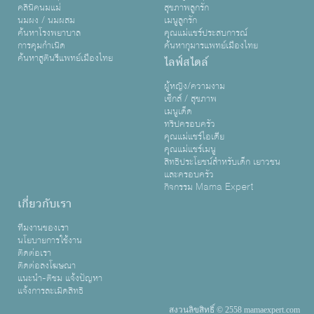
คลินิคนมแม่
สุขภาพลูกรัก
นมผง / นมผสม
เมนูลูกรัก
ค้นหาโรงพยาบาล
คุณแม่แชร์ประสบการณ์
การคุมกำเนิด
ค้นหากุมารแพทย์เมืองไทย
ค้นหาสูตินรีแพทย์เมืองไทย
ไลฟ์สไตล์
ผู้หญิง/ความงาม
เซ็กส์ / สุขภาพ
เมนูเด็ด
ทริปครอบครัว
คุณแม่แชร์ไอเดีย
คุณแม่แชร์เมนู
สิทธิประโยชน์สำหรับเด็ก เยาวชน
และครอบครัว
กิจกรรม Mama Expert
เกี่ยวกับเรา
ทีมงานของเรา
นโยบายการใช้งาน
ติดต่อเรา
ติดต่อลงโฆษณา
แนะนำ-ติชม แจ้งปัญหา
แจ้งการละเมิดสิทธิ
สงวนลิขสิทธิ์ © 2558 mamaexpert.com