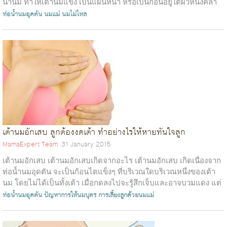
น้ำนม ทำให้เต้านมแข็ง เป็นแผ่นหนา หรือเป็นก้อนอยู่ใต้ผิวหนังคลำ
พบก้อนแข็...
ท่อน้ำนมอุดตัน
นมแม่
นมไม่ไหล
เต้านมอักเสบ ลูกต้องงดเต้า ทำอย่างไรให้หายทันใจลูก
MamaExpert Team
31 January 2015
เต้านมอักเสบ เต้านมอักเสบเกิดจากอะไร เต้านมอักเสบ เกิดเนื่องจาก
ท่อน้ำนมอุดตัน จะเป็นก้อนไตแข็งๆ ที่บริเวณใดบริเวณหนึ่งของเต้า
นม โดยไม่ได้เป็นทั้งเต้า เมื่อกดลงไปจะรู้สึกเจ็บและอาจบวมแดง แต่
ไม่มี...
ท่อน้ำนมอุดตัน
ปัญหาการให้นมบุตร
การเลี้ยงลูกด้วยนมแม่