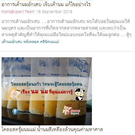
อาการเต้านมอักเสบ เจ็บเต้านม แก้ไขอย่างไร
MamaExpert Team
18 September 2019
อาการเต้านมอักเสบ . . อาการเต้านมอักเสบ พบได้บ่อยในคุณแม่ให้
นมบุตร และเป็นอาการที่เกิดจากหลากหลายสาเหตุ และพบว่าเป็น
สาเหตุสำคัญที่ทำให้คุณแม่มือใหม่แอบถอดใจที่จะให้นมลูกต่อ … สู้ๆ
นะค...
เต้านมอักเสบ
หลังคลอด
คลินิคนมแม่
โคลอสตรุ้มนมแม่ น้ำนมสีเหลืองล้วนคุณค่ามหาศาล