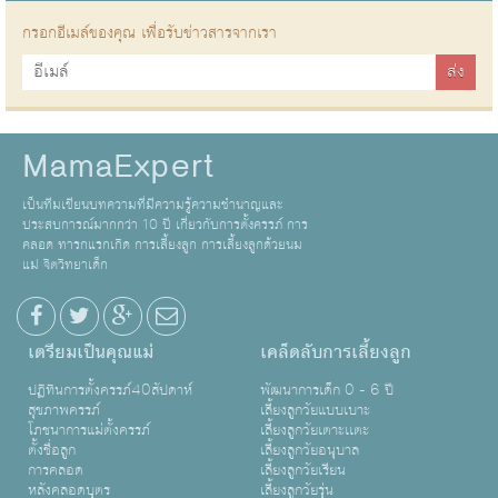
กรอกอีเมล์ของคุณ เพื่อรับข่าวสารจากเรา
MamaExpert
เป็นทีมเขียนบทความที่มีความรู้ความชำนาญและ
ประสบการณ์มากกว่า 10 ปี เกี่ยวกับการตั้งครรภ์ การ
คลอด ทารกแรกเกิด การเลี้ยงลูก การเลี้ยงลูกด้วยนม
แม่ จิตวิทยาเด็ก
เตรียมเป็นคุณแม่
เคล็ดลับการเลี้ยงลูก
ปฏิทินการตั้งครรภ์40สัปดาห์
พัฒนาการเด็ก 0 - 6 ปี
สุขภาพครรภ์
เลี้ยงลูกวัยแบบเบาะ
โภชนาการแม่ตั้งครรภ์
เลี้ยงลูกวัยเตาะเเตะ
ตั้งชื่อลูก
เลี้ยงลูกวัยอนุบาล
การคลอด
เลี้ยงลูกวัยเรียน
หลังคลอดบุตร
เลี้ยงลูกวัยรุ่น